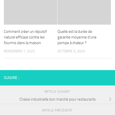
Comment créer un répulsif
Quelle est la durée de
naturel efficace contre les
garantie moyenne d’une
fourmis dans la maison.
pompe à chaleur ?
NOVEMBRE 7, 2025
OCTOBRE 9, 2025
SUIVRE :
ARTICLE SUIVANT
Chaise industrielle bon marché pour restaurants
ARTICLE PRÉCÉDENT