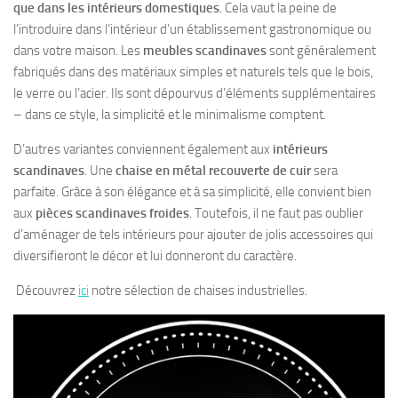
que dans les intérieurs domestiques
. Cela vaut la peine de
l’introduire dans l’intérieur d’un établissement gastronomique ou
dans votre maison. Les
meubles scandinaves
sont généralement
fabriqués dans des matériaux simples et naturels tels que le bois,
le verre ou l’acier. Ils sont dépourvus d’éléments supplémentaires
– dans ce style, la simplicité et le minimalisme comptent.
D’autres variantes conviennent également aux
intérieurs
scandinaves
. Une
chaise en métal recouverte de cuir
sera
parfaite. Grâce à son élégance et à sa simplicité, elle convient bien
aux
pièces scandinaves froides
. Toutefois, il ne faut pas oublier
d’aménager de tels intérieurs pour ajouter de jolis accessoires qui
diversifieront le décor et lui donneront du caractère.
Découvrez
ici
notre sélection de chaises industrielles.