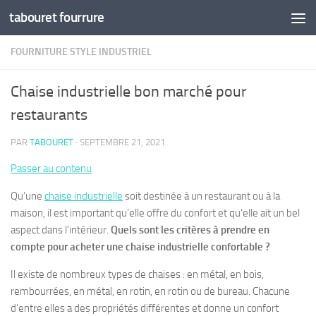
tabouret fourrure
Skip to content
FOURNITURE STYLE INDUSTRIEL
Chaise industrielle bon marché pour
restaurants
PAR
TABOURET
·
SEPTEMBRE 21, 2021
Passer au contenu
Qu’une
chaise industrielle
soit destinée à un restaurant ou à la
maison, il est important qu’elle offre du confort et qu’elle ait un bel
aspect dans l’intérieur.
Quels sont les critères à prendre en
compte pour acheter une chaise industrielle confortable ?
Il existe de nombreux types de chaises : en métal, en bois,
rembourrées, en métal, en rotin, en rotin ou de bureau. Chacune
d’entre elles a des propriétés différentes et donne un confort