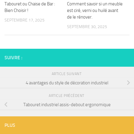
Tabouret ou Chaise de Bar :
Comment savoir si un meuble
Bien Choisir !
est ciré, verni ou huilé avant
de le rénover.
SEPTEMBRE 17, 2025
SEPTEMBRE 30, 2025
SUIVRE :
ARTICLE SUIVANT
4 avantages du style de décoration industriel
ARTICLE PRÉCÉDENT
Tabouret industriel assis-debout ergonomique
PLUS