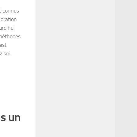
nt connus
coration
urd’hui
s méthodes
 est
z soi.
ns un