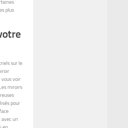
rtaines
es plus
votre
iels sur le
iroir
 vous voir
 Les miroirs
breuses
lisés pour
rface
ur avec un
i en