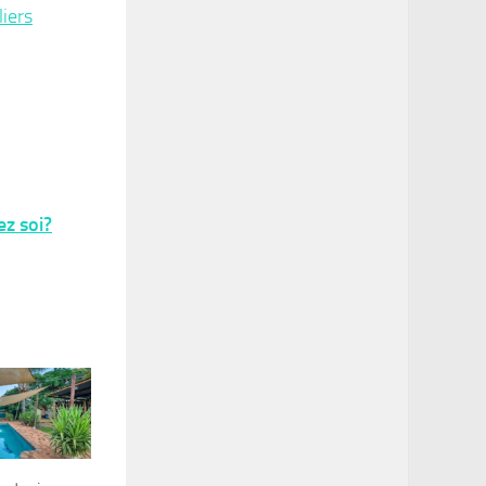
liers
z soi?