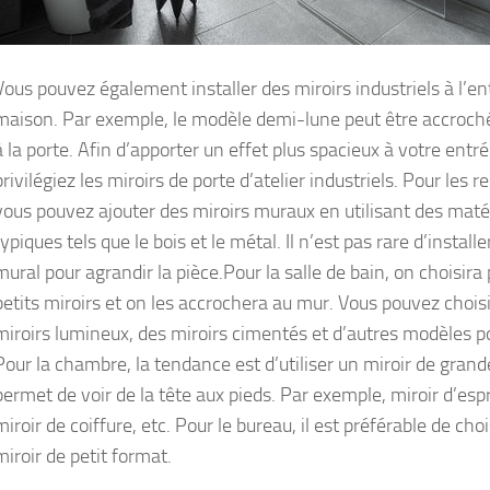
Vous pouvez également installer des miroirs industriels à l’en
maison. Par exemple, le modèle demi-lune peut être accroch
à la porte. Afin d’apporter un effet plus spacieux à votre entré
privilégiez les miroirs de porte d’atelier industriels. Pour les r
vous pouvez ajouter des miroirs muraux en utilisant des maté
typiques tels que le bois et le métal. Il n’est pas rare d’installe
mural pour agrandir la pièce.Pour la salle de bain, on choisira 
petits miroirs et on les accrochera au mur. Vous pouvez chois
miroirs lumineux, des miroirs cimentés et d’autres modèles po
Pour la chambre, la tendance est d’utiliser un miroir de grande
permet de voir de la tête aux pieds. Par exemple, miroir d’espr
miroir de coiffure, etc. Pour le bureau, il est préférable de choi
miroir de petit format.