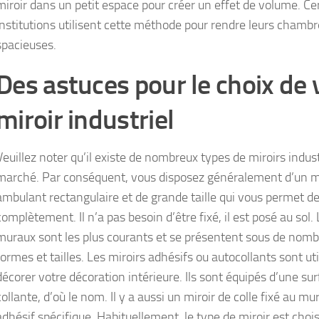
miroir dans un petit espace pour créer un effet de volume. Ce
institutions utilisent cette méthode pour rendre leurs chambr
spacieuses.
Des astuces pour le choix de 
miroir industriel
Veuillez noter qu’il existe de nombreux types de miroirs industr
marché. Par conséquent, vous disposez généralement d’un m
ambulant rectangulaire et de grande taille qui vous permet de
complètement. Il n’a pas besoin d’être fixé, il est posé au sol.
muraux sont les plus courants et se présentent sous de nom
formes et tailles. Les miroirs adhésifs ou autocollants sont uti
décorer votre décoration intérieure. Ils sont équipés d’une su
collante, d’où le nom. Il y a aussi un miroir de colle fixé au m
adhésif spécifique. Habituellement, le type de miroir est chois