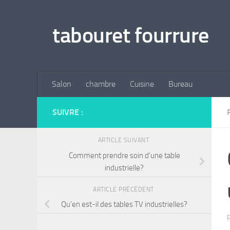
Skip to content
tabouret fourrure
Salon
chambre
Cuisine
Bureau
SUIVRE :
ARTICLE SUIVANT
Comment prendre soin d'une table
industrielle?
ARTICLE PRÉCÉDENT
Qu'en est-il des tables TV industrielles?