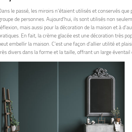
Dans le passé, les miroirs n’étaient utilisés et conservés que 
groupe de personnes. Aujourd’hui, ils sont utilisés non seulem
réflexion, mais aussi pour la décoration de la maison et à d’au
pratiques. En fait, la crème glacée est une décoration très pop
peut embellir la maison. C’est une façon d’allier utilité et plaisi
très divers dans la forme et la taille, offrant un large éventail