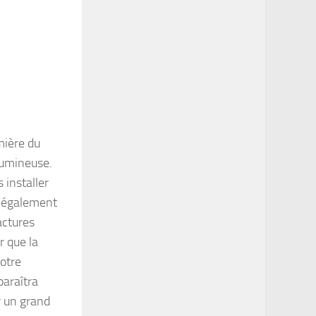
mière du
 lumineuse.
 installer
ut également
actures
r que la
votre
paraîtra
r un grand