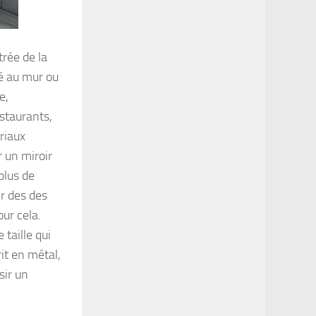
trée de la
é au mur ou
e,
estaurants,
riaux
r un miroir
plus de
ir des des
ur cela.
 taille qui
it en métal,
sir un