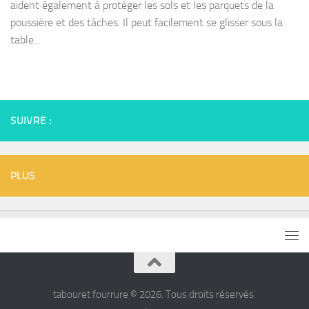
aident également à protéger les sols et les parquets de la
poussière et des tâches. Il peut facilement se glisser sous la
table...
SUIVRE :
PLUS
tabouret fourrure © 2026. Tous droits réservés.