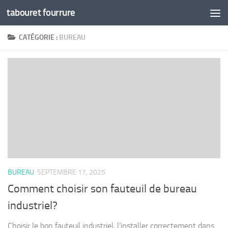
tabouret fourrure
Skip to content
CATÉGORIE :
BUREAU
BUREAU
SEPTEMBRE 17, 2025
Comment choisir son fauteuil de bureau
industriel?
Choisir le bon fauteuil industriel, l’installer correctement dans