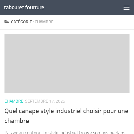
tabouret fourrure
Skip to content
CATÉGORIE :
CHAMBRE
CHAMBRE
SEPTEMBRE 17, 2025
Quel canape style industriel choisir pour une
chambre
Passer au contenu Le style industriel trouve son origine dans