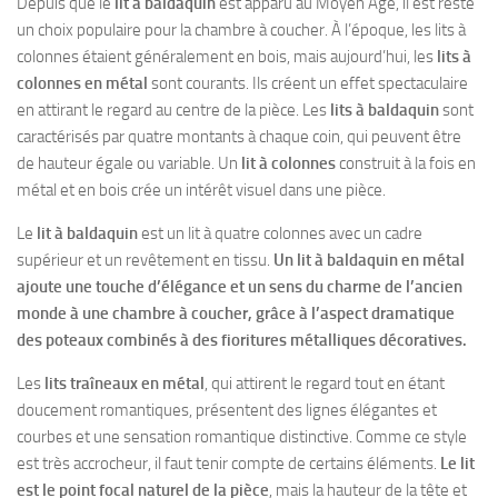
Depuis que le
lit à baldaquin
est apparu au Moyen Âge, il est resté
un choix populaire pour la chambre à coucher. À l’époque, les lits à
colonnes étaient généralement en bois, mais aujourd’hui, les
lits à
colonnes en métal
sont courants. Ils créent un effet spectaculaire
en attirant le regard au centre de la pièce. Les
lits à baldaquin
sont
caractérisés par quatre montants à chaque coin, qui peuvent être
de hauteur égale ou variable. Un
lit à colonnes
construit à la fois en
métal et en bois crée un intérêt visuel dans une pièce.
Le
lit à baldaquin
est un lit à quatre colonnes avec un cadre
supérieur et un revêtement en tissu.
Un lit à baldaquin en métal
ajoute une touche d’élégance et un sens du charme de l’ancien
monde à une chambre à coucher, grâce à l’aspect dramatique
des poteaux combinés à des fioritures métalliques décoratives.
Les
lits traîneaux en métal
, qui attirent le regard tout en étant
doucement romantiques, présentent des lignes élégantes et
courbes et une sensation romantique distinctive. Comme ce style
est très accrocheur, il faut tenir compte de certains éléments.
Le lit
est le point focal naturel de la pièce
, mais la hauteur de la tête et