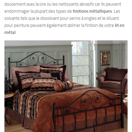
doucement avec la cire ou les nettoyants abrasifs car ils peuvent
endommager la plupart des types de
finitions métalliques
. Les
solvants tels que le dissolvant pour vernis à ongles et le diluant
pour peinture peuvent également abîmer la finition de votre
lit en
métal
.