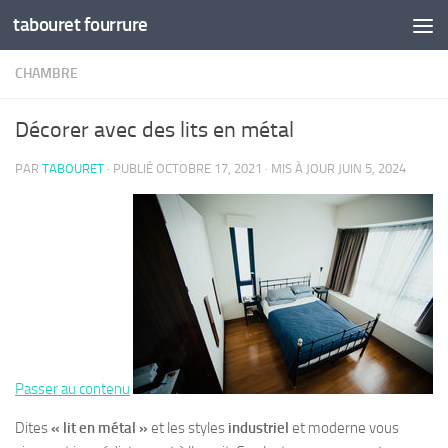
tabouret fourrure
Skip to content
CHAMBRE
Décorer avec des lits en métal
PAR
TABOURET
· PUBLIÉ
OCTOBRE 17, 2021
· MIS À JOUR
JUIN 5, 2024
Passer au contenu
Dites
« lit en métal »
et les styles
industriel
et moderne vous