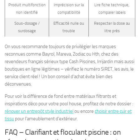
Produit multifonction
Imprécision sur la
Lire fiche technique,
non identifié
compatibilité
comparer labels
Sous-dosage /
Efficacité nulle ou
Respecter la dose au
surdosage
trouble
litre prés
On vous recommande toujours de privilégier les marques
reconnues comme Bayrol, Mareva, Zodiac ou Hth, chez des
revendeurs français sérieux type Cash Piscines, Irrijardin mais aussi
boutiques en ligne légitimes – vérifiez le numéro SIRET, les avis, le
service client réel ! Un bon conseil d’achat évite bien des
déconvenues.
Pour voir la différence de fond entre matériaux filtrants et
inspirations déco pour votre pool house, profitez de notre dossier :
rénover un entrepôt style industriel
ou encore
choisir entre cuir et
tissu
pour l’ameublement d’extérieur.
FAQ – Clarifiant et floculant piscine : on