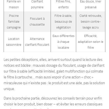
Famille en
Clarifiant
Filtres fins,
Eau douce, liner
maison
polymère
enfants
préservé
Piscine
Filtre à sable,
Clarté retrouvée,
Floculant à
familiale
beaucoup de
besoin contre-
chaussette
campagne
végétation
lavage accru
Eaux différentes
Efficacité,
Location
Alternance
à chaque
adaptation selon le
saisonnière
clarifiant/floculant
locataire
filtre
Les petites déceptions, elles, arrivent surtout quand la lecture des
notices est bâclée : mauvais dosage du floculant, usage de clarifiant
sur filtre à sable (efficacité limitée), galet multifonction qui colmate
le filtre à cartouche… mais aussi espoir d’une action « choc »
miraculeuse qui n’existe pas : le produit est une aide, pas la solution
unique.
Dans la prochaine partie, découvrez les conseils terrain pour enfin
choisir le bon produit, bien doser – et éviter les erreurs classiques