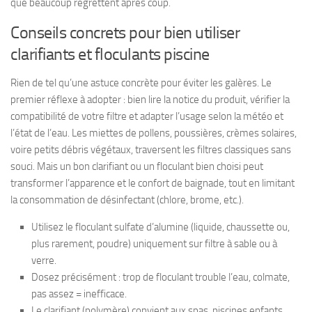
que beaucoup regrettent après coup.
Conseils concrets pour bien utiliser
clarifiants et floculants piscine
Rien de tel qu’une astuce concrète pour éviter les galères. Le
premier réflexe à adopter : bien lire la notice du produit, vérifier la
compatibilité de votre filtre et adapter l’usage selon la météo et
l’état de l’eau. Les miettes de pollens, poussières, crèmes solaires,
voire petits débris végétaux, traversent les filtres classiques sans
souci. Mais un bon clarifiant ou un floculant bien choisi peut
transformer l’apparence et le confort de baignade, tout en limitant
la consommation de désinfectant (chlore, brome, etc.).
Utilisez le floculant sulfate d’alumine (liquide, chaussette ou,
plus rarement, poudre) uniquement sur filtre à sable ou à
verre.
Dosez précisément : trop de floculant trouble l’eau, colmate,
pas assez = inefficace.
Le clarifiant (polymère) convient aux spas, piscines enfants,