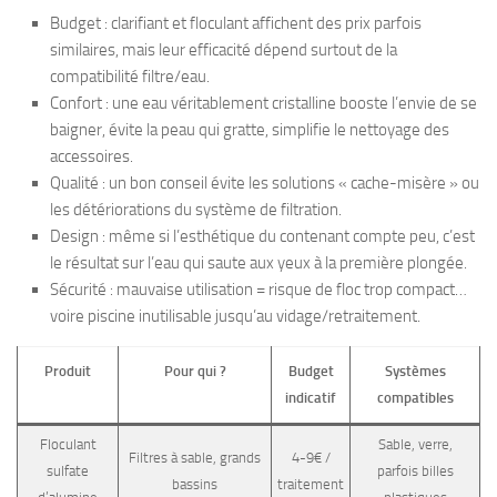
Budget : clarifiant et floculant affichent des prix parfois
similaires, mais leur efficacité dépend surtout de la
compatibilité filtre/eau.
Confort : une eau véritablement cristalline booste l’envie de se
baigner, évite la peau qui gratte, simplifie le nettoyage des
accessoires.
Qualité : un bon conseil évite les solutions « cache-misère » ou
les détériorations du système de filtration.
Design : même si l’esthétique du contenant compte peu, c’est
le résultat sur l’eau qui saute aux yeux à la première plongée.
Sécurité : mauvaise utilisation = risque de floc trop compact…
voire piscine inutilisable jusqu’au vidage/retraitement.
Produit
Pour qui ?
Budget
Systèmes
indicatif
compatibles
Floculant
Sable, verre,
Filtres à sable, grands
4-9€ /
sulfate
parfois billes
bassins
traitement