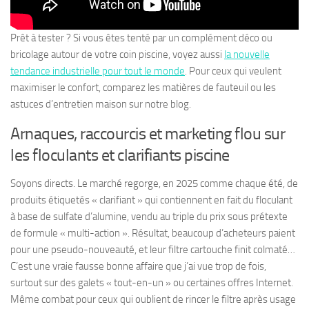
Prêt à tester ? Si vous êtes tenté par un complément déco ou
bricolage autour de votre coin piscine, voyez aussi
la nouvelle
tendance industrielle pour tout le monde
. Pour ceux qui veulent
maximiser le confort, comparez les matières de fauteuil ou les
astuces d’entretien maison sur notre blog.
Arnaques, raccourcis et marketing flou sur
les floculants et clarifiants piscine
Soyons directs. Le marché regorge, en 2025 comme chaque été, de
produits étiquetés « clarifiant » qui contiennent en fait du floculant
à base de sulfate d’alumine, vendu au triple du prix sous prétexte
de formule « multi-action ». Résultat, beaucoup d’acheteurs paient
pour une pseudo-nouveauté, et leur filtre cartouche finit colmaté…
C’est une vraie fausse bonne affaire que j’ai vue trop de fois,
surtout sur des galets « tout-en-un » ou certaines offres Internet.
Même combat pour ceux qui oublient de rincer le filtre après usage