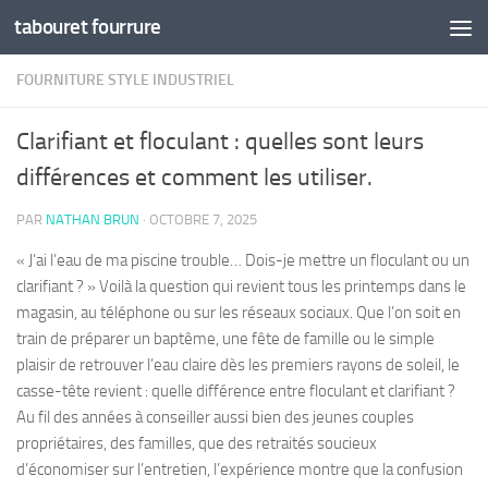
tabouret fourrure
Skip to content
FOURNITURE STYLE INDUSTRIEL
Clarifiant et floculant : quelles sont leurs
différences et comment les utiliser.
PAR
NATHAN BRUN
·
OCTOBRE 7, 2025
« J’ai l’eau de ma piscine trouble… Dois-je mettre un floculant ou un
clarifiant ? » Voilà la question qui revient tous les printemps dans le
magasin, au téléphone ou sur les réseaux sociaux. Que l’on soit en
train de préparer un baptême, une fête de famille ou le simple
plaisir de retrouver l’eau claire dès les premiers rayons de soleil, le
casse-tête revient : quelle différence entre floculant et clarifiant ?
Au fil des années à conseiller aussi bien des jeunes couples
propriétaires, des familles, que des retraités soucieux
d’économiser sur l’entretien, l’expérience montre que la confusion