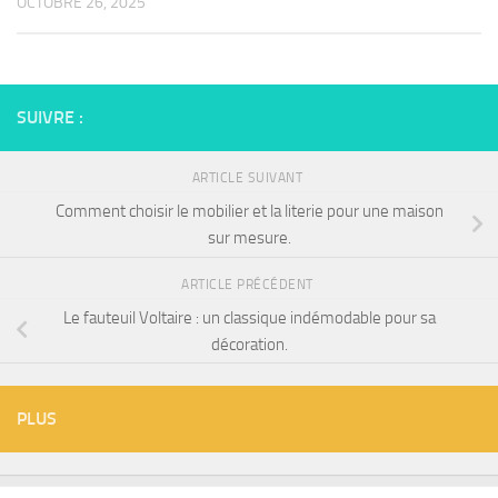
OCTOBRE 26, 2025
SUIVRE :
ARTICLE SUIVANT
Comment choisir le mobilier et la literie pour une maison
sur mesure.
ARTICLE PRÉCÉDENT
Le fauteuil Voltaire : un classique indémodable pour sa
décoration.
PLUS