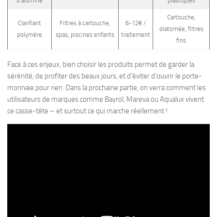
d’alumine
plastiques
Cartouche,
Clarifiant
Filtres à cartouche,
6-12€ /
diatomée, filtres
polymère
spas, piscines enfants
traitement
fins
Face à ces enjeux, bien choisir les produits permet de garder la
sérénité, de profiter des beaux jours, et d’éviter d’ouvrir le porte-
monnaie pour rien. Dans la prochaine partie, on verra comment les
utilisateurs de marques comme Bayrol, Mareva ou Aqualux vivent
ce casse-tête – et surtout ce qui marche réellement !