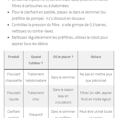
filtres à cartouches ou à diatomées.
Pour le clarifiant en pastille, placez-le dans le skimmer (ou
préfiltre de pompe) : il s’y dissout en douceur.
Contrôlez la pression du filtre : si elle grimpe de 0,3 barres,
nettoyez ou contre-lavez.
Nettoyez régulièrement les préfiltres, utilisez le robot pour
aspirer tous les débris.
Produit
Quand
Où le placer ?
Astuce
l’utiliser ?
Floculant
Traitement
Ne pas en mettre plus
Dans le skimmer
chaussette
hebdomadaire
que préconisé
Dans le bassin
Floculant
Traitement
Filtrer 24-48h, aspirer
(eau en
liquide
choc
fond en mode égout
circulation)
Clarifiant
Dans le skimmer
Peut être utilisé toute
Préventif
pastille
ou préfiltre
la saison