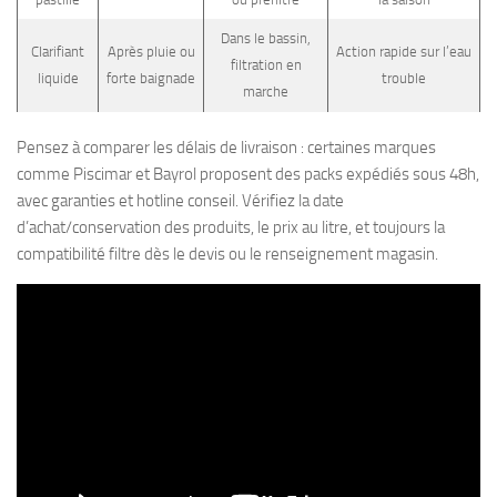
Dans le bassin,
Clarifiant
Après pluie ou
Action rapide sur l’eau
filtration en
liquide
forte baignade
trouble
marche
Pensez à comparer les délais de livraison : certaines marques
comme Piscimar et Bayrol proposent des packs expédiés sous 48h,
avec garanties et hotline conseil. Vérifiez la date
d’achat/conservation des produits, le prix au litre, et toujours la
compatibilité filtre dès le devis ou le renseignement magasin.