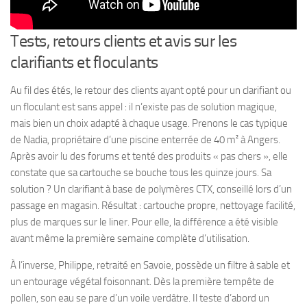
Tests, retours clients et avis sur les
clarifiants et floculants
Au fil des étés, le retour des clients ayant opté pour un clarifiant ou
un floculant est sans appel : il n’existe pas de solution magique,
mais bien un choix adapté à chaque usage. Prenons le cas typique
de Nadia, propriétaire d’une piscine enterrée de 40 m² à Angers.
Après avoir lu des forums et tenté des produits « pas chers », elle
constate que sa cartouche se bouche tous les quinze jours. Sa
solution ? Un clarifiant à base de polymères CTX, conseillé lors d’un
passage en magasin. Résultat : cartouche propre, nettoyage facilité,
plus de marques sur le liner. Pour elle, la différence a été visible
avant même la première semaine complète d’utilisation.
À l’inverse, Philippe, retraité en Savoie, possède un filtre à sable et
un entourage végétal foisonnant. Dès la première tempête de
pollen, son eau se pare d’un voile verdâtre. Il teste d’abord un