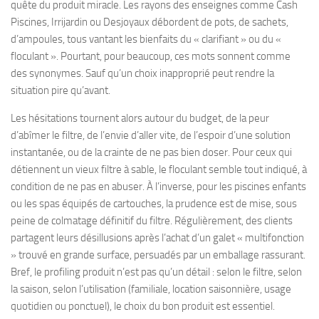
quête du produit miracle. Les rayons des enseignes comme Cash
Piscines, Irrijardin ou Desjoyaux débordent de pots, de sachets,
d’ampoules, tous vantant les bienfaits du « clarifiant » ou du «
floculant ». Pourtant, pour beaucoup, ces mots sonnent comme
des synonymes. Sauf qu’un choix inapproprié peut rendre la
situation pire qu’avant.
Les hésitations tournent alors autour du budget, de la peur
d’abîmer le filtre, de l’envie d’aller vite, de l’espoir d’une solution
instantanée, ou de la crainte de ne pas bien doser. Pour ceux qui
détiennent un vieux filtre à sable, le floculant semble tout indiqué, à
condition de ne pas en abuser. À l’inverse, pour les piscines enfants
ou les spas équipés de cartouches, la prudence est de mise, sous
peine de colmatage définitif du filtre. Régulièrement, des clients
partagent leurs désillusions après l’achat d’un galet « multifonction
» trouvé en grande surface, persuadés par un emballage rassurant.
Bref, le profiling produit n’est pas qu’un détail : selon le filtre, selon
la saison, selon l’utilisation (familiale, location saisonnière, usage
quotidien ou ponctuel), le choix du bon produit est essentiel.