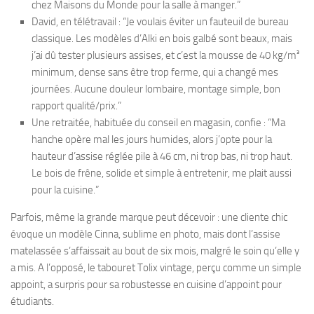
chez Maisons du Monde pour la salle à manger.”
David, en télétravail : “Je voulais éviter un fauteuil de bureau
classique. Les modèles d’Alki en bois galbé sont beaux, mais
j’ai dû tester plusieurs assises, et c’est la mousse de 40 kg/m³
minimum, dense sans être trop ferme, qui a changé mes
journées. Aucune douleur lombaire, montage simple, bon
rapport qualité/prix.”
Une retraitée, habituée du conseil en magasin, confie : “Ma
hanche opère mal les jours humides, alors j’opte pour la
hauteur d’assise réglée pile à 46 cm, ni trop bas, ni trop haut.
Le bois de frêne, solide et simple à entretenir, me plait aussi
pour la cuisine.”
Parfois, même la grande marque peut décevoir : une cliente chic
évoque un modèle Cinna, sublime en photo, mais dont l’assise
matelassée s’affaissait au bout de six mois, malgré le soin qu’elle y
a mis. A l’opposé, le tabouret Tolix vintage, perçu comme un simple
appoint, a surpris pour sa robustesse en cuisine d’appoint pour
étudiants.