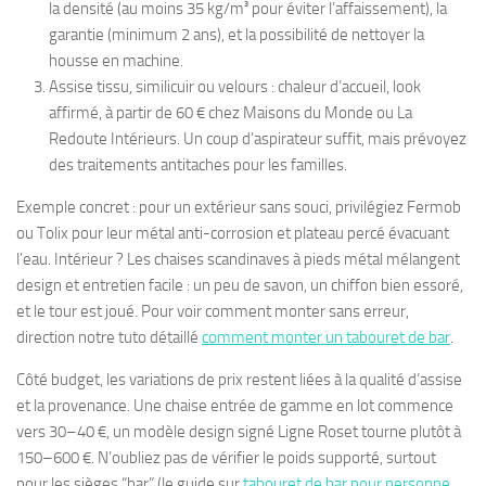
la densité (au moins 35 kg/m³ pour éviter l’affaissement), la
garantie (minimum 2 ans), et la possibilité de nettoyer la
housse en machine.
Assise tissu, similicuir ou velours : chaleur d’accueil, look
affirmé, à partir de 60 € chez Maisons du Monde ou La
Redoute Intérieurs. Un coup d’aspirateur suffit, mais prévoyez
des traitements antitaches pour les familles.
Exemple concret : pour un extérieur sans souci, privilégiez Fermob
ou Tolix pour leur métal anti-corrosion et plateau percé évacuant
l’eau. Intérieur ? Les chaises scandinaves à pieds métal mélangent
design et entretien facile : un peu de savon, un chiffon bien essoré,
et le tour est joué. Pour voir comment monter sans erreur,
direction notre tuto détaillé
comment monter un tabouret de bar
.
Côté budget, les variations de prix restent liées à la qualité d’assise
et la provenance. Une chaise entrée de gamme en lot commence
vers 30–40 €, un modèle design signé Ligne Roset tourne plutôt à
150–600 €. N’oubliez pas de vérifier le poids supporté, surtout
pour les sièges “bar” (le guide sur
tabouret de bar pour personne