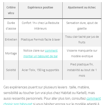
Critère
Expérience positive
Ajustement ou échec
vécu
Durée
Confort 1h+ chez La Redoute
Sensation dure, ajout de
d’assise
Intérieurs
galette
Tissu clair taché par jus de
Entretien
Plastique Fermob facile à laver
fruits
Notice claire sur
comment
Visserie manquante sur
Montage
monter un tabouret de bar
modèle exotique
Pied plastique fin,
Solidité
Acier Tolix, 150 kg supportés
instabilité au bout de 1
mois
Ces expériences jouent sur plusieurs leviers : taille, matière,
sensibilité au toucher (un vrai plus chez Habitat ou Kartell), mais
aussi ressentis personnels. Pour aller plus loin, consultez
comment
choisir son tabouret
si vous hésitez encore sur le modèle adapté à