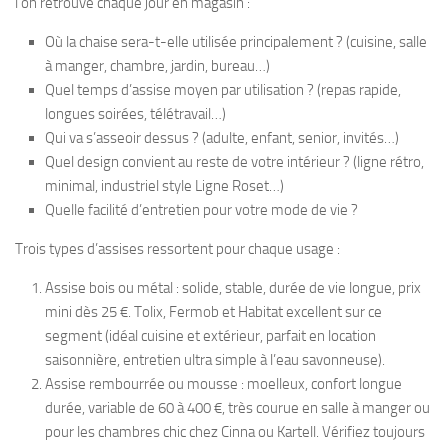
l’on retrouve chaque jour en magasin :
Où la chaise sera-t-elle utilisée principalement ? (cuisine, salle
à manger, chambre, jardin, bureau…)
Quel temps d’assise moyen par utilisation ? (repas rapide,
longues soirées, télétravail…)
Qui va s’asseoir dessus ? (adulte, enfant, senior, invités…)
Quel design convient au reste de votre intérieur ? (ligne rétro,
minimal, industriel style Ligne Roset…)
Quelle facilité d’entretien pour votre mode de vie ?
Trois types d’assises ressortent pour chaque usage :
Assise bois ou métal : solide, stable, durée de vie longue, prix
mini dès 25 €. Tolix, Fermob et Habitat excellent sur ce
segment (idéal cuisine et extérieur, parfait en location
saisonnière, entretien ultra simple à l’eau savonneuse).
Assise rembourrée ou mousse : moelleux, confort longue
durée, variable de 60 à 400 €, très courue en salle à manger ou
pour les chambres chic chez Cinna ou Kartell. Vérifiez toujours