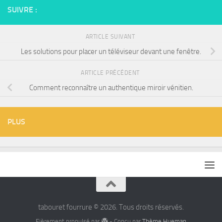
SUIVRE :
ARTICLE SUIVANT
Les solutions pour placer un téléviseur devant une fenêtre.
ARTICLE PRÉCÉDENT
Comment reconnaître un authentique miroir vénitien.
PLUS
tabouret fourrure © 2026. Tous droits réservés.
Fièrement propulsé par
- Conçu par
Thème Hueman