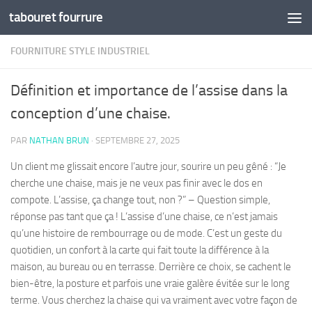
tabouret fourrure
Skip to content
FOURNITURE STYLE INDUSTRIEL
Définition et importance de l’assise dans la
conception d’une chaise.
PAR
NATHAN BRUN
·
SEPTEMBRE 27, 2025
Un client me glissait encore l’autre jour, sourire un peu gêné : “Je
cherche une chaise, mais je ne veux pas finir avec le dos en
compote. L’assise, ça change tout, non ?” – Question simple,
réponse pas tant que ça ! L’assise d’une chaise, ce n’est jamais
qu’une histoire de rembourrage ou de mode. C’est un geste du
quotidien, un confort à la carte qui fait toute la différence à la
maison, au bureau ou en terrasse. Derrière ce choix, se cachent le
bien-être, la posture et parfois une vraie galère évitée sur le long
terme. Vous cherchez la chaise qui va vraiment avec votre façon de