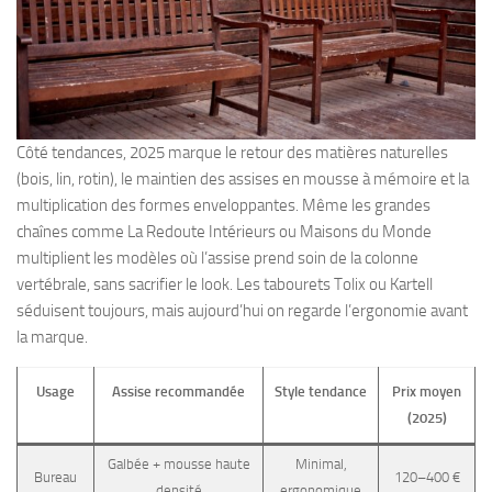
Côté tendances, 2025 marque le retour des matières naturelles
(bois, lin, rotin), le maintien des assises en mousse à mémoire et la
multiplication des formes enveloppantes. Même les grandes
chaînes comme La Redoute Intérieurs ou Maisons du Monde
multiplient les modèles où l’assise prend soin de la colonne
vertébrale, sans sacrifier le look. Les tabourets Tolix ou Kartell
séduisent toujours, mais aujourd’hui on regarde l’ergonomie avant
la marque.
Usage
Assise recommandée
Style tendance
Prix moyen
(2025)
Galbée + mousse haute
Minimal,
Bureau
120–400 €
densité
ergonomique