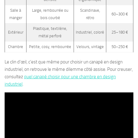
Salle à
Large, rembourrée ou
Scandinave,
60–300 €
manger
bois courbé
rétro
Plastique, textilène,
Extérieur
Industriel, coloré
25–180 €
métal perforé
Chambre
Petite, cosy, rembourrée
Velours, vintage
50–250 €
Le clin d’œil, c’est que même pour choisir un canapé en design
industriel, on retrouve le même dilemme côté assise. Pour creuser,
consultez
quel canapé choisir pour une chambre en design
industriel
.