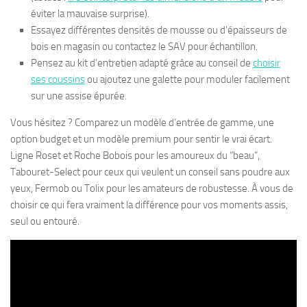
éviter la mauvaise surprise).
Essayez différentes densités de mousse ou d’épaisseurs de
bois en magasin ou contactez le SAV pour échantillon.
Pensez au kit d’entretien adapté grâce au conseil de
choisir
ses coussins
ou ajoutez une galette pour moduler facilement
sur une assise épurée.
Vous hésitez ? Comparez un modèle d’entrée de gamme, une
option budget et un modèle premium pour sentir le vrai écart.
Ligne Roset et Roche Bobois pour les amoureux du “beau”,
Tabouret-Select pour ceux qui veulent un conseil sans poudre aux
yeux, Fermob ou Tolix pour les amateurs de robustesse. À vous de
choisir ce qui fera vraiment la différence pour vos moments assis,
seul ou entouré.