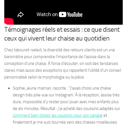
Témoignages réels et essais : ce que disent
ceux qui vivent leur chaise au quotidien
Chez tabouret-select, la diversité des retours clients est un vrai
baromètre pour comprendre l’importance de l’assise dans la
conception d’une chaise. À force d’écouter, on voit des tendances
claires mais aussi des exceptions qui rappellent l’utilité d’un conseil
personnalisé selon la morphologie ou la pièce.
Sophie, jeune maman, raconte : “J’avais choisi une chaise
design très jolie vue sur Instagram. À la réception, assise très
dure, impossible d’y rester pour jouer avec mes enfants plus
de dix minutes. Résultat : j’ai acheté des coussins adaptés sur
comment bien choisir les coussins pour son canapé
et
finalement je me suis tournée vers des chaises moelleuses