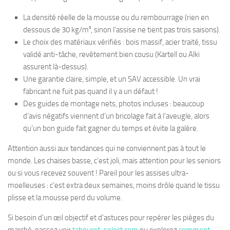
La densité réelle de la mousse ou du rembourrage (rien en
dessous de 30 kg/m³, sinon l’assise ne tient pas trois saisons).
Le choix des matériaux vérifiés : bois massif, acier traité, tissu
validé anti-tâche, revêtement bien cousu (Kartell ou Alki
assurent là-dessus).
Une garantie claire, simple, et un SAV accessible. Un vrai
fabricant ne fuit pas quand il y a un défaut !
Des guides de montage nets, photos incluses : beaucoup
d’avis négatifs viennent d’un bricolage fait à l’aveugle, alors
qu’un bon guide fait gagner du temps et évite la galère.
Attention aussi aux tendances qui ne conviennent pas à tout le
monde. Les chaises basse, c’est joli, mais attention pour les seniors
ou si vous recevez souvent ! Pareil pour les assises ultra-
moelleuses : c’est extra deux semaines, moins drôle quand le tissu
plisse et la mousse perd du volume.
Si besoin d’un œil objectif et d’astuces pour repérer les pièges du
marché, passez voir
tabouret-select.com
ou explorez
comment