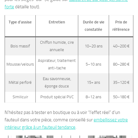
forte
détaille tout).
Type d’assise
Entretien
Durée de vie
Prix de
constatée
référence
Chiffon humide, cire
Bois massif
10–20 ans
40–200 €
annuelle
Aspirateur, traitement
Mousse/velours
5–10 ans
80–280 €
anti-tache
Eau savonneuse,
Métal perforé
15+ ans
35–120 €
éponge douce
Similicuir
Produit spécial PVC
8–12 ans
50–180 €
N’hésitez pas à tester en boutique ou à voir “l’effet réel” d’un
fauteuil dans votre pièce, comme conseillé sur
embellissez votre
intérieur grâce à un fauteuil tendance
.