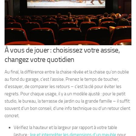
À vous de jouer : choisissez votre assise,
changez votre quotidien
Au final, la différence entre la chaise rêvée et la chaise qu’on oublie
au fond du garage, c’est l’assise. Prenez le temps de toucher,
d’essayer, de comparer les retours – c’est la clé pour éviter les
regrets. Pour chaque usage, il y a un modèle ajusté : pour le petit
studio, le bureau, la terrasse de jardin ou la grande famille – il suffit
souvent d’un bon conseil, d’une info technique ou d’un retour client
concret.
Vérifiez la hauteur et la largeur par rapport à votre table
(astuce :
lire et interpréter les dimensions d’un meuble
pour