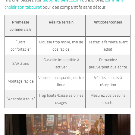
choisir son tabouret
pour des comparatifs sans détour.
Promesse
Réalité terrain
Antidote/conseil
commerciale
“Ultra
Mousse trop molle, mal de
Testez la fermeté avant
confortable”
dos rapide
achat
Garantie impossible à
Demandez
SAV 2 ans
activer
preuve/politique écrite
Visserie manquante, notice
Vérifiez le colis à
Montage rapide
floue
réception
Trop haute/basse selon les
Mesurez vos besoins
“Adaptée à tous”
usages
exacts