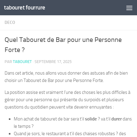
tabouret fourrure
Skip to content
DECO
Quel Tabouret de Bar pour une Personne
Forte ?
PAR
TABOURET
·
SEPTEMBRE 17, 2025
Dans cet article, nous allons vous donner des astuces afin de bien
choisir un
Tabouret de Bar pour une Personne Forte.
La position assise est vraiment l’une des choses les plus difficiles à
gérer pour une personne qui présente du
surpoids
et plusieurs
questions du quotidien peuvent vite devenir ennuyantes :
Mon achat de tabouret de bar sera t’il
solide
? va t’il
durer
dans
le temps ?
Quand je sors, le restaurant a t’il des chaises robustes ? des