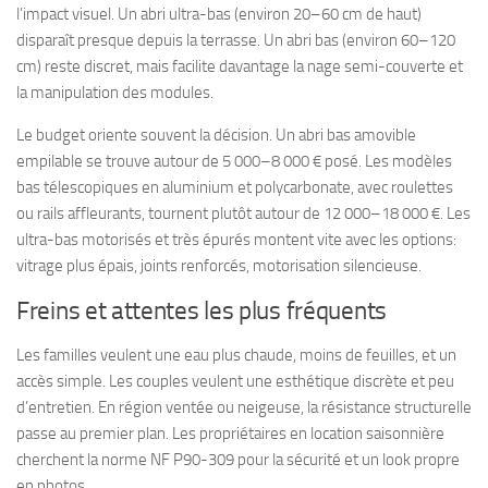
l’impact visuel. Un abri ultra-bas (environ 20–60 cm de haut)
disparaît presque depuis la terrasse. Un abri bas (environ 60–120
cm) reste discret, mais facilite davantage la nage semi-couverte et
la manipulation des modules.
Le budget oriente souvent la décision. Un abri bas amovible
empilable se trouve autour de 5 000–8 000 € posé. Les modèles
bas télescopiques en aluminium et polycarbonate, avec roulettes
ou rails affleurants, tournent plutôt autour de 12 000–18 000 €. Les
ultra-bas motorisés et très épurés montent vite avec les options:
vitrage plus épais, joints renforcés, motorisation silencieuse.
Freins et attentes les plus fréquents
Les familles veulent une eau plus chaude, moins de feuilles, et un
accès simple. Les couples veulent une esthétique discrète et peu
d’entretien. En région ventée ou neigeuse, la résistance structurelle
passe au premier plan. Les propriétaires en location saisonnière
cherchent la norme NF P90-309 pour la sécurité et un look propre
en photos.