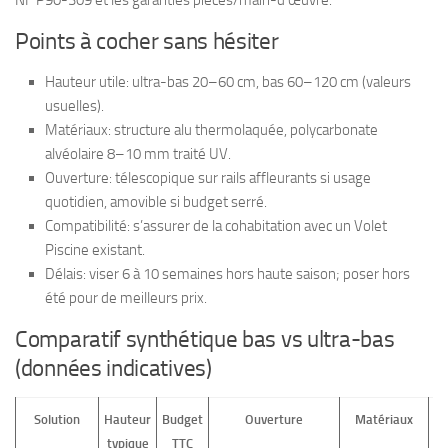
NF P90-309 et les garanties pièces/main-d’œuvre.
Points à cocher sans hésiter
Hauteur utile: ultra-bas 20–60 cm, bas 60–120 cm (valeurs
usuelles).
Matériaux: structure alu thermolaquée, polycarbonate
alvéolaire 8–10 mm traité UV.
Ouverture: télescopique sur rails affleurants si usage
quotidien, amovible si budget serré.
Compatibilité: s’assurer de la cohabitation avec un Volet
Piscine existant.
Délais: viser 6 à 10 semaines hors haute saison; poser hors
été pour de meilleurs prix.
Comparatif synthétique bas vs ultra-bas
(données indicatives)
Solution
Hauteur
Budget
Ouverture
Matériaux
Ch
typique
TTC
n