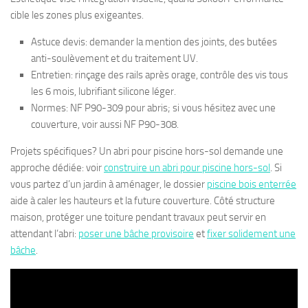
cible les zones plus exigeantes.
Astuce devis: demander la mention des joints, des butées
anti-soulèvement et du traitement UV.
Entretien: rinçage des rails après orage, contrôle des vis tous
les 6 mois, lubrifiant silicone léger.
Normes: NF P90-309 pour abris; si vous hésitez avec une
couverture, voir aussi NF P90-308.
Projets spécifiques? Un abri pour piscine hors-sol demande une
approche dédiée: voir
construire un abri pour piscine hors-sol
. Si
vous partez d’un jardin à aménager, le dossier
piscine bois enterrée
aide à caler les hauteurs et la future couverture. Côté structure
maison, protéger une toiture pendant travaux peut servir en
attendant l’abri:
poser une bâche provisoire
et
fixer solidement une
bâche
.