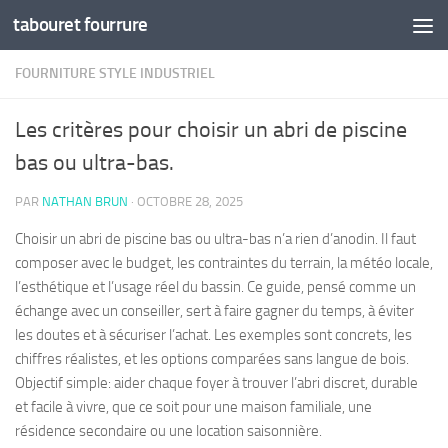
tabouret fourrure
Skip to content
FOURNITURE STYLE INDUSTRIEL
Les critères pour choisir un abri de piscine
bas ou ultra-bas.
PAR
NATHAN BRUN
·
OCTOBRE 28, 2025
Choisir un abri de piscine bas ou ultra-bas n’a rien d’anodin. Il faut
composer avec le budget, les contraintes du terrain, la météo locale,
l’esthétique et l’usage réel du bassin. Ce guide, pensé comme un
échange avec un conseiller, sert à faire gagner du temps, à éviter
les doutes et à sécuriser l’achat. Les exemples sont concrets, les
chiffres réalistes, et les options comparées sans langue de bois.
Objectif simple: aider chaque foyer à trouver l’abri discret, durable
et facile à vivre, que ce soit pour une maison familiale, une
résidence secondaire ou une location saisonnière.