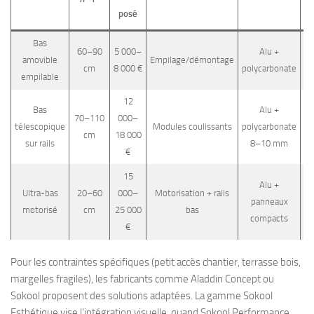
posé
Bas
60–90
5 000–
Alu +
4
amovible
Empilage/démontage
cm
8 000 €
polycarbonate
k
empilable
12
Bas
Alu +
70–110
000–
6
télescopique
Modules coulissants
polycarbonate
cm
18 000
k
sur rails
8–10 mm
€
15
Alu +
Ultra-bas
20–60
000–
Motorisation + rails
5
panneaux
motorisé
cm
25 000
bas
k
compacts
€
Pour les contraintes spécifiques (petit accès chantier, terrasse bois,
margelles fragiles), les fabricants comme Aladdin Concept ou
Sokool proposent des solutions adaptées. La gamme Sokool
Esthétique vise l’intégration visuelle, quand Sokool Performance