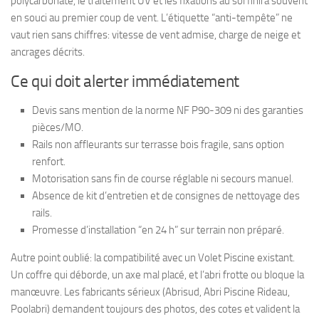
polycarbonate, le traitement UV et les fixations au sol finira souvent
en souci au premier coup de vent. L’étiquette “anti-tempête” ne
vaut rien sans chiffres: vitesse de vent admise, charge de neige et
ancrages décrits.
Ce qui doit alerter immédiatement
Devis sans mention de la norme NF P90-309 ni des garanties
pièces/MO.
Rails non affleurants sur terrasse bois fragile, sans option
renfort.
Motorisation sans fin de course réglable ni secours manuel.
Absence de kit d’entretien et de consignes de nettoyage des
rails.
Promesse d’installation “en 24 h” sur terrain non préparé.
Autre point oublié: la compatibilité avec un Volet Piscine existant.
Un coffre qui déborde, un axe mal placé, et l’abri frotte ou bloque la
manœuvre. Les fabricants sérieux (Abrisud, Abri Piscine Rideau,
Poolabri) demandent toujours des photos, des cotes et valident la