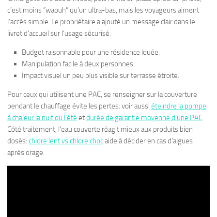
c’est moins “waouh” qu’un ultra-bas, mais les voyageurs aiment
l’accès simple. Le propriétaire a ajouté un message clair dans le
livret d’accueil sur l’usage sécurisé.
Budget raisonnable pour une résidence louée.
Manipulation facile à deux personnes.
Impact visuel un peu plus visible sur terrasse étroite.
Pour ceux qui utilisent une PAC, se renseigner sur la couverture
pendant le chauffage évite les pertes: voir aussi
éteindre la pompe
à chaleur la nuit ou l’été
et
durée de garantie moyenne d’une PAC
.
Côté traitement, l’eau couverte réagit mieux aux produits bien
dosés:
chlore lent vs chlore choc
aide à décider en cas d’algues
après orage.