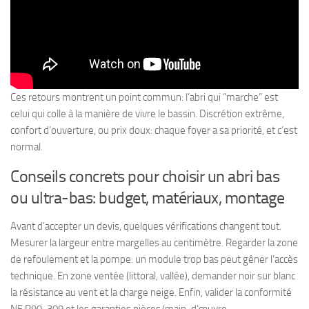
Ces retours montrent un point commun: l’abri qui “marche” est
celui qui colle à la manière de vivre le bassin. Discrétion extrême,
confort d’ouverture, ou prix doux: chaque foyer a sa priorité, et c’est
normal.
Conseils concrets pour choisir un abri bas
ou ultra-bas: budget, matériaux, montage
Avant d’accepter un devis, quelques vérifications changent tout.
Mesurer la largeur entre margelles au centimètre. Regarder la zone
de refoulement et la pompe: un module trop bas peut gêner l’accès
technique. En zone ventée (littoral, vallée), demander noir sur blanc
la résistance au vent et la charge neige. Enfin, valider la conformité