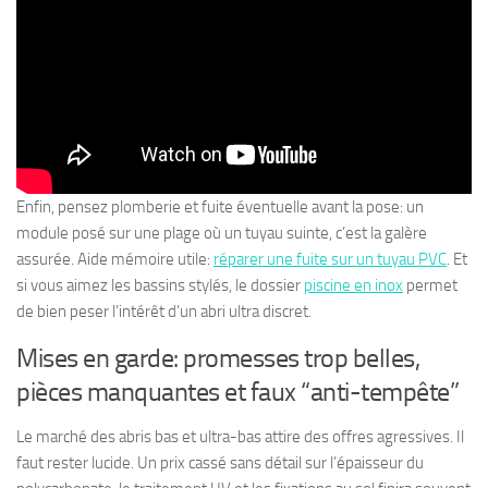
Enfin, pensez plomberie et fuite éventuelle avant la pose: un
module posé sur une plage où un tuyau suinte, c’est la galère
assurée. Aide mémoire utile:
réparer une fuite sur un tuyau PVC
. Et
si vous aimez les bassins stylés, le dossier
piscine en inox
permet
de bien peser l’intérêt d’un abri ultra discret.
Mises en garde: promesses trop belles,
pièces manquantes et faux “anti-tempête”
Le marché des abris bas et ultra-bas attire des offres agressives. Il
faut rester lucide. Un prix cassé sans détail sur l’épaisseur du