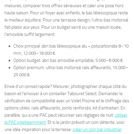
mesures, comparer trois offres sérieuses et caler une pose hors
haute saison. Pour un foyer avec enfants, le bas télescopique reste
le meilleur équilibre. Pour une terrasse design, l’ultra-bas motorisé
fait plaisir aux yeux. Pour un budget serré ou une maison louée,
l’amovible suffit largement.
Choix principal: abri bas télescopique alu + polycarbonate 8–10
mm, 12 000–18 000 €.
Option budget: abri bas amovible empilable, 5 000–8 000 €.
Option premium: ultra-bas motorisé rails affleurants, 15 000–
25 000 €.
Envie d’un conseil rapide? Mesurer, photographier chaque côté du
bassin et l’envoyer à un conseiller Tabouret Select. Demander la
vérification de compatibilité avec un Volet Piscine et le chiffrage des
options utiles: rails affleurants, joints renforcés, kit d’entretien. En
parallèle, qui a une PAC peut sécuriser ses réglages de nuit:
utiliser
la PAC intelligemment
. Et si le jardin prévoit un coin détente, voici
une idée inspiration pour la terrasse:
créer un coin bar industriel