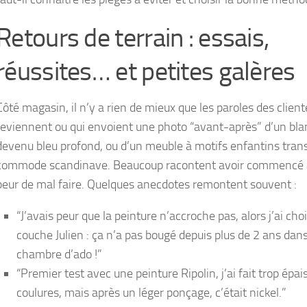
Retours de terrain : essais,
réussites… et petites galères
Côté magasin, il n’y a rien de mieux que les paroles des client
reviennent ou qui envoient une photo “avant-après” d’un bla
devenu bleu profond, ou d’un meuble à motifs enfantins tra
commode scandinave. Beaucoup racontent avoir commencé 
peur de mal faire. Quelques anecdotes remontent souvent :
“J’avais peur que la peinture n’accroche pas, alors j’ai choi
couche Julien : ça n’a pas bougé depuis plus de 2 ans dan
chambre d’ado !”
“Premier test avec une peinture Ripolin, j’ai fait trop épai
coulures, mais après un léger ponçage, c’était nickel.”