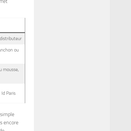
ffet
distributeur
lanchon ou
u mousse,
Id Paris
 simple
is encore
de.