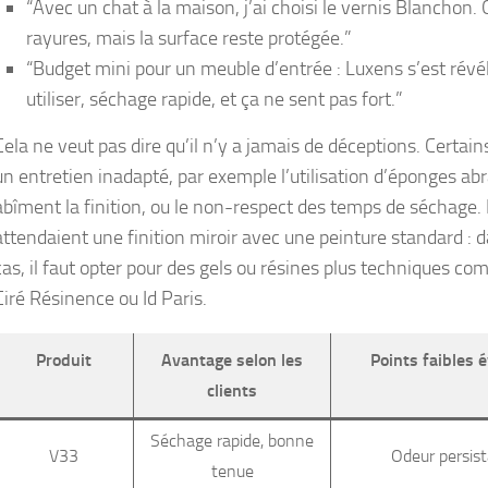
“Avec un chat à la maison, j’ai choisi le vernis Blanchon.
rayures, mais la surface reste protégée.”
“Budget mini pour un meuble d’entrée : Luxens s’est révé
utiliser, séchage rapide, et ça ne sent pas fort.”
Cela ne veut pas dire qu’il n’y a jamais de déceptions. Certain
un entretien inadapté, par exemple l’utilisation d’éponges abr
abîment la finition, ou le non-respect des temps de séchage.
attendaient une finition miroir avec une peinture standard : 
cas, il faut opter pour des gels ou résines plus techniques c
Ciré Résinence ou Id Paris.
Produit
Avantage selon les
Points faibles 
clients
Séchage rapide, bonne
V33
Odeur persis
tenue