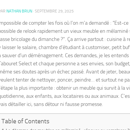
PAR
NATHAN BRUN
·
SEPTEMBRE 29, 2025
Impossible de compter les fois où l’on m’a demandé : “Est-ce
possible de relook rapidement un vieux meuble en mélaminé 
fasse bricolage du dimanche ?”. Ça arrive partout : cuisine à r
y laisser le salaire, chambre d’étudiant à customiser, petit bu
à sauver d’un déménagement. Ces demandes, je les entends
Tabouret Select et chaque personne a ses envies, son budget,
même ses doutes après un échec passé. Avant de jeter, bea
veulent tenter de nettoyer, poncer, peindre… et surtout ne pa
l’étape la plus importante : obtenir un meuble qui survit à la v
quotidienne, aux enfants, aux locataires ou aux animaux. C’es
vais détailler ici, sans détour ni fausse promesse.
Table of Contents