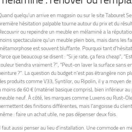
Quand quelqu’un arrive en magasin ou sur le site Tabouret Sel
première hésitation palpable tourne autour du prix et du résul
Recouvrir ou repeindre un meuble en mélaminé a la réputatio
moins spectaculaire qu’un meuble plein bois, mais dans les fai
métamorphose est souvent bluffante. Pourquoi tant d’hésitat
Parce que beaucoup se disent : “Si je rate, ça fera cheap”, “Es
couleur tiendra vraiment ?”, “Peut-on laver la surface sans en
peinture ?”. La question du budget n’est pas étrangère non pl
des produits comme V33, Syntilor, ou Ripolin, il y a moyen de 
à moins de 60 € (matériel basique compris), bien inférieur au 
meuble neuf. À côté, les marques comme Luxens ou Rust-O
permettent des finitions différentes, mais l’angoisse du client
même : faire un achat utile, ne pas dépenser deux fois.
Il faut aussi penser au lieu d’installation. Une commode en 