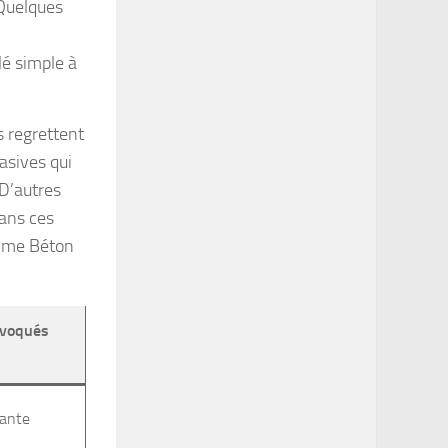
 Quelques
lé simple à
s regrettent
asives qui
 D’autres
dans ces
omme Béton
évoqués
tante