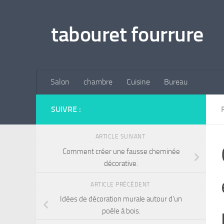
Skip to content
tabouret fourrure
Salon
chambre
Cuisine
Bureau
SUIVRE :
ARTICLE SUIVANT
Comment créer une fausse cheminée
décorative.
ARTICLE PRÉCÉDENT
Idées de décoration murale autour d’un
poêle à bois.