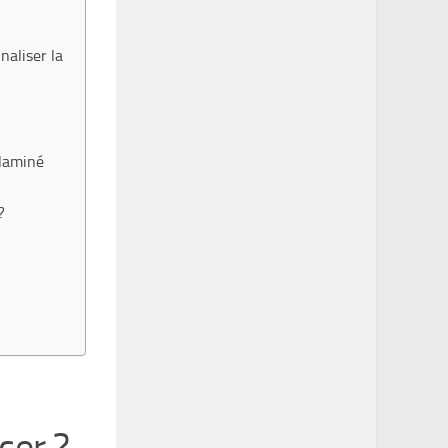
naliser la
élaminé
?
cer ?