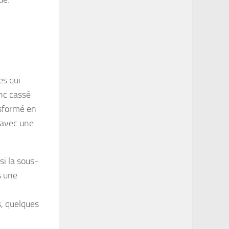
es qui
nc cassé
nsformé en
avec une
si la sous-
s une
s, quelques