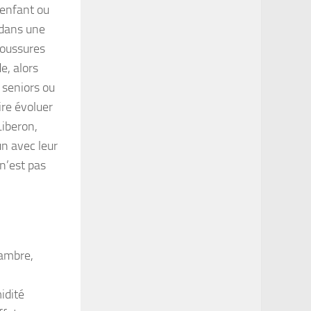
’enfant ou
 dans une
boussures
e, alors
 seniors ou
aire évoluer
Liberon,
un avec leur
 n’est pas
hambre,
idité