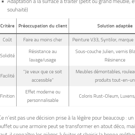
Adaptation à la surface à traiter (petit ou grand meuble, e
souhaité)
Critère
Préoccupation du client
Solution adaptée
Coût
Faire au moins cher
Peinture V33, Syntilor, marque 
Résistance au
Sous-couche Julien, vernis B
Solidité
lavage/usage
Résinence
“Je veux que ce soit
Meubles démontables, roulea
Facilité
accessible”
produits tout-en-un
Effet moderne ou
Finition
Coloris Rust-Oleum, Luxens, 
personnalisable
Ce n’est pas une décision prise à la légère pour beaucoup : un
buffet ou une armoire peut se transformer en atout déco, ma
faut-il connaître les pièges à éviter et choisir la bonne métho