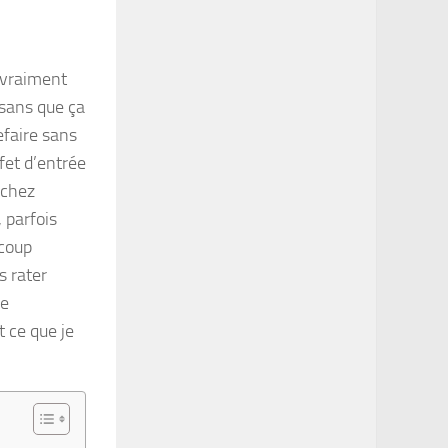
 vraiment
sans que ça
efaire sans
ffet d’entrée
 chez
 parfois
ucoup
s rater
ie
t ce que je