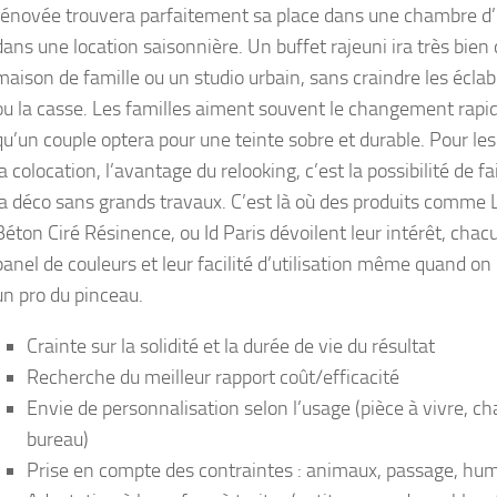
rénovée trouvera parfaitement sa place dans une chambre d
dans une location saisonnière. Un buffet rajeuni ira très bien
maison de famille ou un studio urbain, sans craindre les écla
ou la casse. Les familles aiment souvent le changement rapid
qu’un couple optera pour une teinte sobre et durable. Pour les
la colocation, l’avantage du relooking, c’est la possibilité de f
la déco sans grands travaux. C’est là où des produits comme 
Béton Ciré Résinence, ou Id Paris dévoilent leur intérêt, chac
panel de couleurs et leur facilité d’utilisation même quand on
un pro du pinceau.
Crainte sur la solidité et la durée de vie du résultat
Recherche du meilleur rapport coût/efficacité
Envie de personnalisation selon l’usage (pièce à vivre, c
bureau)
Prise en compte des contraintes : animaux, passage, hum