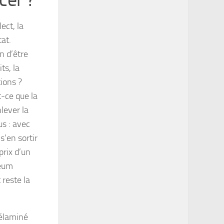
ect, la
tat.
n d’être
ts, la
ions ?
t-ce que la
lever la
us : avec
s’en sortir
prix d’un
leum
 reste la
mélaminé