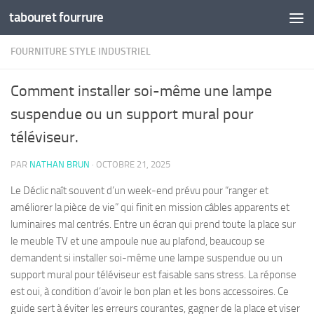
tabouret fourrure
Skip to content
FOURNITURE STYLE INDUSTRIEL
Comment installer soi-même une lampe
suspendue ou un support mural pour
téléviseur.
PAR
NATHAN BRUN
·
OCTOBRE 21, 2025
Le Déclic naît souvent d’un week-end prévu pour “ranger et
améliorer la pièce de vie” qui finit en mission câbles apparents et
luminaires mal centrés. Entre un écran qui prend toute la place sur
le meuble TV et une ampoule nue au plafond, beaucoup se
demandent si installer soi-même une lampe suspendue ou un
support mural pour téléviseur est faisable sans stress. La réponse
est oui, à condition d’avoir le bon plan et les bons accessoires. Ce
guide sert à éviter les erreurs courantes, gagner de la place et viser