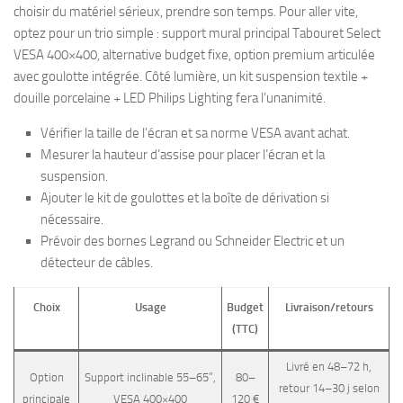
choisir du matériel sérieux, prendre son temps. Pour aller vite,
optez pour un trio simple : support mural principal Tabouret Select
VESA 400×400, alternative budget fixe, option premium articulée
avec goulotte intégrée. Côté lumière, un kit suspension textile +
douille porcelaine + LED Philips Lighting fera l’unanimité.
Vérifier la taille de l’écran et sa norme VESA avant achat.
Mesurer la hauteur d’assise pour placer l’écran et la
suspension.
Ajouter le kit de goulottes et la boîte de dérivation si
nécessaire.
Prévoir des bornes Legrand ou Schneider Electric et un
détecteur de câbles.
Choix
Usage
Budget
Livraison/retours
(TTC)
Livré en 48–72 h,
Option
Support inclinable 55–65”,
80–
retour 14–30 j selon
principale
VESA 400×400
120 €