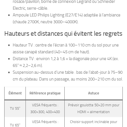
rosace/pavillon, borne de connexion Legrand ou Schneider
Electric, serre-câble.
Ampoule LED Philips Lighting (E27/E14) adaptée à l’ambiance
(chaude 2700K, neutre 3000–4000K).
Hauteurs et distances qui évitent les regrets
Hauteur TV : centre de l’écran à 100–110 cm du sol pour une
assise canapé standard (40–45 cm de haut).
Distance TV : environ 1,2 à 1,6 × la diagonale pour une 4K (ex.
65” ≈ 2,2–2,6 m).
Suspension au-dessus d’une table : bas de l’abat-jour à 75–90
cm du plateau. Dans un passage, au moins 200–210 cm du sol.
Élément
Référence pratique
Astuce
VESA fréquents :
Prévoir goulotte 50×20 mm pour
TV 55”
300×300, 400×400
HDMI + alimentation
VESA fréquents :
Choisir support inclinable pour
TV 65”