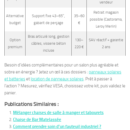
vendeur
Retrait magasin
Alternative
Support fixe 43–65”,
35–60
possible (Castorama,
budget
gabarit de perçage
€
Leroy Merlin)
Bras articulé long, gestion
Option
130–
SAV réactif + garantie
câbles, visserie béton
premium
220 €
2 ans
incluse
Besoin d’idées complémentaires pour un salon plus agréable et
sobre en énergie ? Jetez un œil à ces dossiers :
panneaux solaires
et batteries
et
location de panneaux solaires
. Prêt à passer à
l’action ? Mesurez, vérifiez VESA, choisissez votre kit, puis validez le
panier.
Publications Similaires :
Mélanger chaises de salle à manger et tabourets
Chaise de Bar Matelassée
Comment prendre soin d’un fauteuil industriel ?