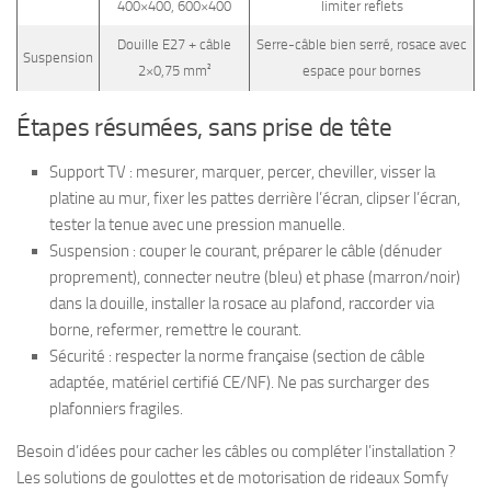
400×400, 600×400
limiter reflets
Douille E27 + câble
Serre-câble bien serré, rosace avec
Suspension
2×0,75 mm²
espace pour bornes
Étapes résumées, sans prise de tête
Support TV : mesurer, marquer, percer, cheviller, visser la
platine au mur, fixer les pattes derrière l’écran, clipser l’écran,
tester la tenue avec une pression manuelle.
Suspension : couper le courant, préparer le câble (dénuder
proprement), connecter neutre (bleu) et phase (marron/noir)
dans la douille, installer la rosace au plafond, raccorder via
borne, refermer, remettre le courant.
Sécurité : respecter la norme française (section de câble
adaptée, matériel certifié CE/NF). Ne pas surcharger des
plafonniers fragiles.
Besoin d’idées pour cacher les câbles ou compléter l’installation ?
Les solutions de goulottes et de motorisation de rideaux Somfy