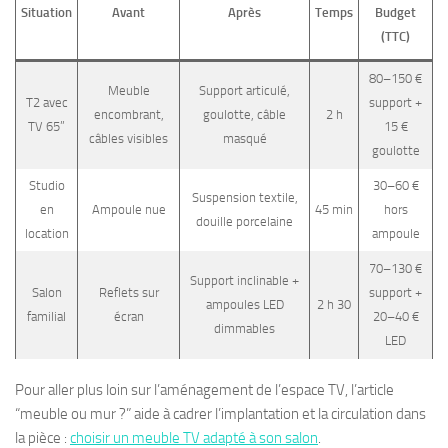
Situation
Avant
Après
Temps
Budget
(TTC)
80–150 €
Meuble
Support articulé,
T2 avec
support +
encombrant,
goulotte, câble
2 h
TV 65”
15 €
câbles visibles
masqué
goulotte
Studio
30–60 €
Suspension textile,
en
Ampoule nue
45 min
hors
douille porcelaine
location
ampoule
70–130 €
Support inclinable +
Salon
Reflets sur
support +
ampoules LED
2 h 30
familial
écran
20–40 €
dimmables
LED
Pour aller plus loin sur l’aménagement de l’espace TV, l’article
“meuble ou mur ?” aide à cadrer l’implantation et la circulation dans
la pièce :
choisir un meuble TV adapté à son salon
.