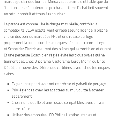
marquage clair des bornes. Mieux vaut du simple et fiable que du
“tout universel” douteux. Le prix bas qui force l’achat finit souvent
en retour produit et trous à reboucher.
La parade est connue : lire la charge max réelle, contrôler la
compatibilité VESA exacte, vérifier l’épaisseur d’acier de la platine,
choisir des bornes marquées N/L et une rosace qui loge
proprement la connexion. Les marques sérieuses comme Legrand
et Schneider Electric assurent des pièces qui serrent bien et durent.
Et une perceuse Bosch bien réglée évite les trous ovales qui ne
tiennent pas. Chez Bricorama, Castorama, Leroy Merlin ou Brico
Dépôt, on trouve des références certifiées, avec fiches techniques
claires.
Exiger un support avec notice précise et gabarit de perçage.
Privilégier des chevilles adaptées au mur, quitte à acheter
séparément.
Choisir une douille et une rosace compatibles, avec un vrai
serre-câble.
Utiliser des ampoules LED Philips Lighting, stables et