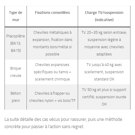
Type de
Fixations conseillées
Charge TV/suspension
mur
(indicative)
Chevilles métalliques à
TV 20–35 kg selon entraxe;
Placoplâtre
expansion, fixation dans
suspension légère à
(BA13,
montants bois/métal si
moyenne avec chevilles
BA15)
possible
adaptées
Chevilles expansives
TV jusqu’à 40 kg avec
Brique
spécifiques ou tamis +
scellement; suspension
creuse
scellement chimique
standard OK
TV 50 kg et plus si support
Béton
Chevilles à frapper ou
certifié; suspension lourde
plein
chevilles nylon + vis bois/TF
OK
La suite détaille des cas vécus pour rassurer, puis une méthode
concrète pour passer à l’action sans regret.