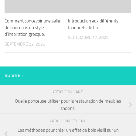
Comment concevoir une salle
Introduction aux différents
de bain dans un style
tabourets de bar
d’inspiration grecque.
SEPTEMBRE 17, 2025
SEPTEMBRE 22, 2025
SUIVRE :
ARTICLE SUIVANT
Quelle ponceuse utiliser pour la restauration de meubles
anciens.
ARTICLE PRÉCÉDENT
Les méthodes pour créer un effet de bois vieilli sur un