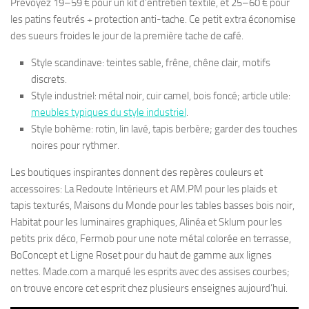
Prévoyez 19–59 € pour un kit d’entretien textile, et 25–60 € pour
les patins feutrés + protection anti-tache. Ce petit extra économise
des sueurs froides le jour de la première tache de café.
Style scandinave: teintes sable, frêne, chêne clair, motifs
discrets.
Style industriel: métal noir, cuir camel, bois foncé; article utile:
meubles typiques du style industriel
.
Style bohème: rotin, lin lavé, tapis berbère; garder des touches
noires pour rythmer.
Les boutiques inspirantes donnent des repères couleurs et
accessoires: La Redoute Intérieurs et AM.PM pour les plaids et
tapis texturés, Maisons du Monde pour les tables basses bois noir,
Habitat pour les luminaires graphiques, Alinéa et Sklum pour les
petits prix déco, Fermob pour une note métal colorée en terrasse,
BoConcept et Ligne Roset pour du haut de gamme aux lignes
nettes. Made.com a marqué les esprits avec des assises courbes;
on trouve encore cet esprit chez plusieurs enseignes aujourd’hui.