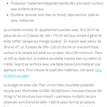
Protection: traitement déperlant textile dès la livraison, surtout
avec enfants/animaux.
Équilibre: associer bois (clair ou foncé), tapis texturé, plaid en
laine, métal noir.
Le contexte compte. En appartement parisien avec 16 à 20 m² de
pièce de vie, un 2 places de 160–175 cm est plus simple à gérer et
évite l’effet “canapé qui mange la pièce”. En maison avec séjour de
30 à 40 m², un 3 places de 200–220 cm donne un vrai point focal,
surtout si le canapé est posé sur un tapis 160×230 minimum. Dans
un loft au style brut, la matière bouclette tranche bien sur béton et
métal; l’esprit se renforce avec une table basse bois/métal et une
applique noire. Pour creuser le sujet des matériaux, voir aussi:
bois
et béton au salon
.
Le budget se pose vite. Pour un bon tissu bouclette polyester
recyclé avec Martindale 40 000–60 000 tours, mousse d’assise 28–
35 kg/m³ et structure bois massif + panneaux multiplis, les prix
observés vont d’environ 699–1 600 € selon format et options.