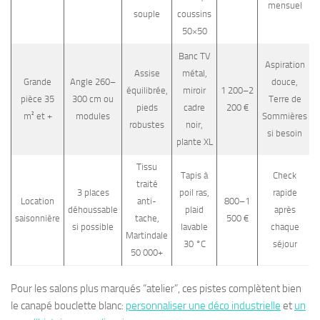
mensuel
souple
coussins
50×50
Banc TV
Aspiration
Assise
métal,
Grande
Angle 260–
douce,
équilibrée,
miroir
1 200–2
pièce 35
300 cm ou
Terre de
pieds
cadre
200 €
m² et +
modules
Sommières
robustes
noir,
si besoin
plante XL
Tissu
Tapis à
Check
traité
3 places
poil ras,
rapide
Location
anti-
800–1
déhoussable
plaid
après
saisonnière
tache,
500 €
si possible
lavable
chaque
Martindale
30 °C
séjour
50 000+
Pour les salons plus marqués “atelier”, ces pistes complètent bien
le canapé bouclette blanc:
personnaliser une déco industrielle
et
un