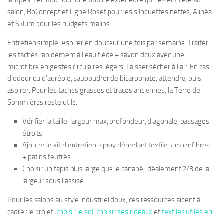
lampes, Fermob pour une touche extérieure qui revient l’été au
salon, BoConcept et Ligne Roset pour les silhouettes nettes, Alinéa
et Sklum pour les budgets malins.
Entretien simple. Aspirer en douceur une fois par semaine. Traiter
les taches rapidement à l’eau tiède + savon doux avec une
microfibre en gestes circulaires légers. Laisser sécher à l’air. En cas
d’odeur ou d’auréole, saupoudrer de bicarbonate, attendre, puis
aspirer. Pour les taches grasses et traces anciennes, la Terre de
Sommières reste utile.
Vérifier la taille: largeur max, profondeur, diagonale, passages
étroits.
Ajouter le kit d’entretien: spray déperlant textile + microfibres
+ patins feutrés.
Choisir un tapis plus large que le canapé: idéalement 2/3 de la
largeur sous l’assise.
Pour les salons au style industriel doux, ces ressources aident à
cadrer le projet:
choisir le sol
,
choisir ses rideaux
et
textiles utiles en