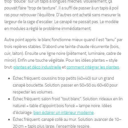
trop “bouclé” sur un tapis à longues mèches: visuellement, ça
pouvait faire “trop de texture”. Il a suffi de passer à un tapis à poil
ras pour retrouver l’équilibre. D’autres ont acheté sans mesurer la
largeur de la cage d’escalier. Le canapé ne passait pas. Le modèle
en modules a réglé le problème immédiatement.
Autre point appris: le blanc fonctionne mieux quand il est “tenu” par
trois repères stables. D’abord une teinte chaude récurrente (bois,
cuir, laiton). Ensuite une ligne noire (piètement, luminaire, cadre de
miroir). Enfin une touche végétale. Pour les idées plantes + style
brut:
plantes et déco industrielle
et
comment intégrer les plantes
.
Échec fréquent: coussins trop petits (40×40) sur un grand
canapé bouclette. Solution: passer en 50×50 ou 60×60 pour
respecter les volumes.
Échec fréquent: salon froid “tout blanc”. Solution: rideaux en lin
naturel + table d’appoint bois foncé + lampe noire. Idées
d’éclairage:
bien éclairer un intérieur moderne
.
Échec fréquent: canapé collé au mur. Solution: avancer de 10–
20 cm + tapis plus large; l’ensemble respire.