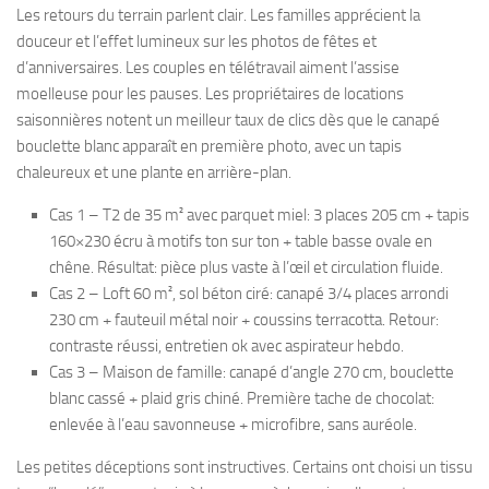
Les retours du terrain parlent clair. Les familles apprécient la
douceur et l’effet lumineux sur les photos de fêtes et
d’anniversaires. Les couples en télétravail aiment l’assise
moelleuse pour les pauses. Les propriétaires de locations
saisonnières notent un meilleur taux de clics dès que le canapé
bouclette blanc apparaît en première photo, avec un tapis
chaleureux et une plante en arrière-plan.
Cas 1 – T2 de 35 m² avec parquet miel: 3 places 205 cm + tapis
160×230 écru à motifs ton sur ton + table basse ovale en
chêne. Résultat: pièce plus vaste à l’œil et circulation fluide.
Cas 2 – Loft 60 m², sol béton ciré: canapé 3/4 places arrondi
230 cm + fauteuil métal noir + coussins terracotta. Retour:
contraste réussi, entretien ok avec aspirateur hebdo.
Cas 3 – Maison de famille: canapé d’angle 270 cm, bouclette
blanc cassé + plaid gris chiné. Première tache de chocolat:
enlevée à l’eau savonneuse + microfibre, sans auréole.
Les petites déceptions sont instructives. Certains ont choisi un tissu