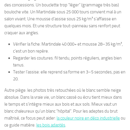
des concessions. Un bouclette trop “léger” (grammage très bas)
bouloche vite. Un Martindale sous 25 000 tours convient mal à un
salon vivant. Une mousse d’assise sous 25 kg/m³ s’affaisse en
quelques mois. Et une structure tout-panneau sans renfort peut
craquer aux angles.
Vérifier la fiche: Martindale 40 000+ et mousse 28–35 kg/m³,
c’est un bon repère.
Regarder les coutures: fil tendu, points réguliers, angles bien
tenus.
Tester l’assise: elle reprend sa forme en 3–5 secondes, pas en
20.
Autre piège: les photos très retouchées où le blanc semble neige
absolue. Dans la vraie vie, un blanc cassé ou écru tient mieux dans
le temps et s’intègre mieux aux bois et aux sols. Mieux vaut un
blanc chaleureux qu’un blanc “hôpital”. Pour les adeptes du brut
maîtrisé, ce focus peut aider:
la couleur noire en déco industrielle
ou
ce guide matière:
les bois adaptés
.