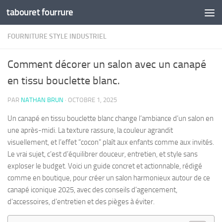
tabouret fourrure
Skip to content
FOURNITURE STYLE INDUSTRIEL
Comment décorer un salon avec un canapé
en tissu bouclette blanc.
PAR
NATHAN BRUN
·
OCTOBRE 1, 2025
Un canapé en tissu bouclette blanc change l’ambiance d’un salon en
une après-midi. La texture rassure, la couleur agrandit
visuellement, et l’effet “cocon” plaît aux enfants comme aux invités.
Le vrai sujet, c’est d’équilibrer douceur, entretien, et style sans
exploser le budget. Voici un guide concret et actionnable, rédigé
comme en boutique, pour créer un salon harmonieux autour de ce
canapé iconique 2025, avec des conseils d’agencement,
d’accessoires, d’entretien et des pièges à éviter.