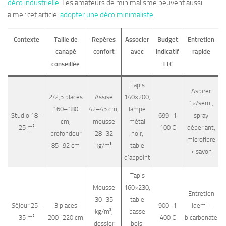
déco industrielle
. Les amateurs de minimalisme peuvent aussi
aimer cet article:
adopter une déco minimaliste
.
Contexte
Taille de
Repères
Associer
Budget
Entretien
canapé
confort
avec
indicatif
rapide
conseillée
TTC
Tapis
Aspirer
2/2,5 places
Assise
140×200,
1×/sem.,
160–180
42–45 cm,
lampe
Studio 18–
699–1
spray
cm,
mousse
métal
25 m²
100 €
déperlant,
profondeur
28–32
noir,
microfibre
85–92 cm
kg/m³
table
+ savon
d’appoint
Tapis
Mousse
160×230,
Entretien
30–35
table
Séjour 25–
3 places
900–1
idem +
kg/m³,
basse
35 m²
200–220 cm
400 €
bicarbonate
dossier
bois,