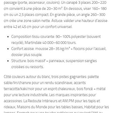
passage (porte, ascenseur, couloirs). Un canapé 3 places 200–220
cm convient à une pièce de 20–30 m². En dessous, viser 160–180
cm ou un 2,5 places compact. En grande pièce, un angle 260–300
cm crée une zone salon nette. Astuce: valider une hauteur d’assise
entre 42 et 45 cm pour un confort universel.
Composition tissu courante: 90–100% polyester (souvent
recyclé), Martindale 40 000–60 000 tours.
Confort assise: mousse 28–35 kg/m³ + flocons pour l’accueil,
dossier plus souple.
Structure: bois massif + panneaux, suspension sangles
croisées ou ressorts.
Côté couleurs autour du blanc, trois pistes gagnantes: palette
sable/lin/chanvre pour un rendu scandinave; accents
terracotta/kaki/noir pour un esprit chaleureux; bois foncé + métal
pour une lecture industrielle. Les marques inspirantes pour
accessoires: La Redoute Intérieurs et AM.PM pour les tapis et
rideaux, Maisons du Monde pour les tables basses, Habitat pour les