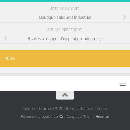
ARTICLE SUIVANT
Boutique Tabouret Industriel
ARTICLE PRÉCÉDENT
5 salles à manger d'inspiration industrielle
PLUS
tabouret fourrure © 2026. Tous droits réservés.
Fièrement propulsé par
- Conçu par
Thème Hueman