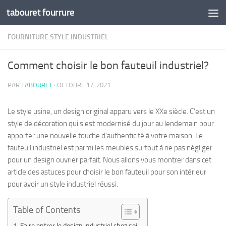
tabouret fourrure
Skip to content
FOURNITURE STYLE INDUSTRIEL
Comment choisir le bon fauteuil industriel?
PAR
TABOURET
·
OCTOBRE 17, 2021
Le style usine, un design original apparu vers le XXe siècle. C’est un
style de décoration qui s’est modernisé du jour au lendemain pour
apporter une nouvelle touche d’authenticité à votre maison. Le
fauteuil industriel est parmi les meubles surtout à ne pas négliger
pour un design ouvrier parfait. Nous allons vous montrer dans cet
article des astuces pour choisir le bon fauteuil pour son intérieur
pour avoir un style industriel réussi.
Table of Contents
Faire entrer le design industriel chez soi