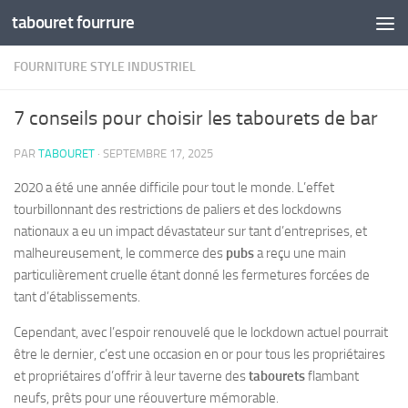
tabouret fourrure
Skip to content
FOURNITURE STYLE INDUSTRIEL
7 conseils pour choisir les tabourets de bar
PAR
TABOURET
·
SEPTEMBRE 17, 2025
2020 a été une année difficile pour tout le monde. L’effet
tourbillonnant des restrictions de paliers et des lockdowns
nationaux a eu un impact dévastateur sur tant d’entreprises, et
malheureusement, le commerce des
pubs
a reçu une main
particulièrement cruelle étant donné les fermetures forcées de
tant d’établissements.
Cependant, avec l’espoir renouvelé que le lockdown actuel pourrait
être le dernier, c’est une occasion en or pour tous les propriétaires
et propriétaires d’offrir à leur taverne des
tabourets
flambant
neufs, prêts pour une réouverture mémorable.