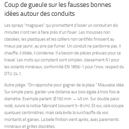
Coup de gueule sur les fausses bonnes
idées autour des conduits
Les sprays “magiques” qui promettent d’isoler un conduit en dix
minutes n’ont rien à faire près d’un foyer. Les mousses non
classées, les plastiques et les colliers non certifiés finissent au
mieux par jaunir, au pire par fumer. Un conduit ne pardonne pas. Il
chauffe, il dilate, il condense. Il a besoin de pièces prévues pour ce
travail. Les mots qui comptent sont simples: classement A1 pour
les isolants minéraux, conformité EN 1856-1 pour l’inox, respect du
DTU 24.1.
Autre piège: “On rapproche pour gagner de la place.” Mauvaise idée.
Sur simple paroi, garder une distance aux bois égale à trois fois le
diamètre. Exemple parlant: Ø150 mm → 45 cm. Sur double paroi
isolé, suivre la notice fabricant (souvent 5–8 cm). Et oui, cela occupe
quelques centimètres, mais cela évite la surchauffe de vos
montants et gaines. La belle finition vient après, avec parements
minéraux et grilles discrètes.