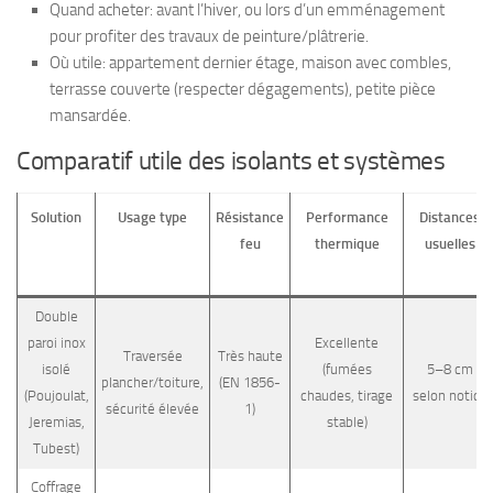
Quand acheter: avant l’hiver, ou lors d’un emménagement
pour profiter des travaux de peinture/plâtrerie.
Où utile: appartement dernier étage, maison avec combles,
terrasse couverte (respecter dégagements), petite pièce
mansardée.
Comparatif utile des isolants et systèmes
Solution
Usage type
Résistance
Performance
Distances
feu
thermique
usuelles
Double
paroi inox
Excellente
Traversée
Très haute
isolé
(fumées
5–8 cm
plancher/toiture,
(EN 1856-
(Poujoulat,
chaudes, tirage
selon notice
sécurité élevée
1)
Jeremias,
stable)
Tubest)
Coffrage