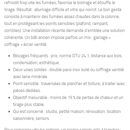
refroidit trop vite les fumées, favorise le bistrage et étouffe le
tirage. Résultat : allumage difficile et vitre qui noircit. Le bon geste
consiste à maintenir des fumées assez chaudes dans la colonne,
tout en protégeant les points sensibles (plafond, rampant,
combles). Une installation récente demande d’emblée une solution
cohérente. Un bâti ancien impose parfois un mix : gainage +
coffrage + écran ventilé.
Blocages fréquents : prix, norme DTU 24.1, distance aux bois,
condensation, esthétique.
Deux voies solides : double paroi inox isolé ou coffrage ventilé
avec laine minérale.
Point sensible : traversées de plancher et toiture, à traiter avec
pièces dédiées.
Objectif mesurable : moins de 15 % de pertes de chaleur et un
tirage plus stable.
Qui est concerné : studio, petite maison, rénovation, location
saisonnière, seniors.
Pour comparer vite les options, un repère simple aide à trancher :