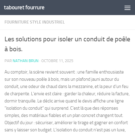
tabouret fourrure
Skip to content
FOURNITURE STYLE INDUSTRIEL
Les solutions pour isoler un conduit de poêle
à bois.
PAR
NATHAN BRUN
·
OCTOBRE 11, 2025
Au comptoir, la scène revient souvent : une famille enthousiaste
sur son nouveau poêle à bois, mais un plafond jauni autour du
conduit, une odeur de chaud dans la mezzanine, et la peur d’un feu
de charpente. L’envie est claire : garder la chaleur, réduire la facture,
dormir tranquille. Le déclic arrive quand le devis affiche une ligne
“isolation du conduit” qui surprend. C’est là que des réponses
simples, des matériaux fiables et un plan concret changent tout.
Objectif du jour : sécuriser, améliorer le tirage et gagner en confort
sans y laisser son budget. L’isolation du conduit n’est pas un luxe,