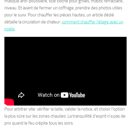
masque anti-poussière, scie cloche pour grilles, mastic réfractaire,
niveau. Et avant de fermer un coffrage, prendre des photos utiles
pour le suivi. Pour chauffer les pièces hautes, un article dédié
détaille la circulation de chaleur:
comment chauffer l’étage avec un
poêle
.
Pour arbitrer vite: vérifier la taille, valider la notice, et choisir l’option
la plus sûre sur les zones chaudes. La tranquillité d’esprit n’a pas de
prix quand le feu crépite tous les soirs.