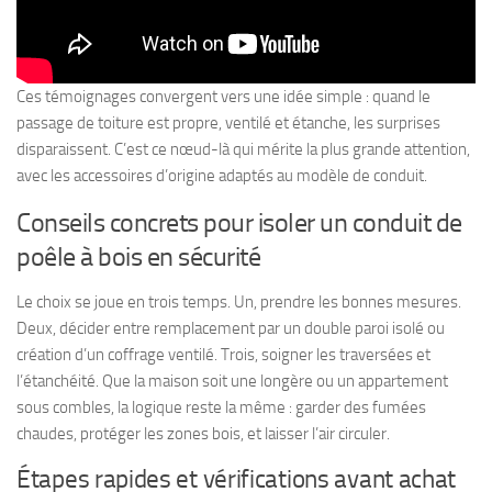
Ces témoignages convergent vers une idée simple : quand le
passage de toiture est propre, ventilé et étanche, les surprises
disparaissent. C’est ce nœud-là qui mérite la plus grande attention,
avec les accessoires d’origine adaptés au modèle de conduit.
Conseils concrets pour isoler un conduit de
poêle à bois en sécurité
Le choix se joue en trois temps. Un, prendre les bonnes mesures.
Deux, décider entre remplacement par un double paroi isolé ou
création d’un coffrage ventilé. Trois, soigner les traversées et
l’étanchéité. Que la maison soit une longère ou un appartement
sous combles, la logique reste la même : garder des fumées
chaudes, protéger les zones bois, et laisser l’air circuler.
Étapes rapides et vérifications avant achat