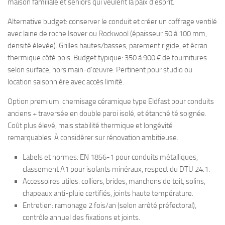
maison familiale et seniors qui veulent la paix d’esprit.
Alternative budget: conserver le conduit et créer un coffrage ventilé
avec laine de roche Isover ou Rockwool (épaisseur 50 à 100 mm,
densité élevée). Grilles hautes/basses, parement rigide, et écran
thermique côté bois. Budget typique: 350 à 900 € de fournitures
selon surface, hors main-d’œuvre. Pertinent pour studio ou
location saisonnière avec accès limité.
Option premium: chemisage céramique type Eldfast pour conduits
anciens + traversée en double paroi isolé, et étanchéité soignée.
Coût plus élevé, mais stabilité thermique et longévité
remarquables. À considérer sur rénovation ambitieuse.
Labels et normes: EN 1856-1 pour conduits métalliques,
classement A1 pour isolants minéraux, respect du DTU 24.1.
Accessoires utiles: colliers, brides, manchons de toit, solins,
chapeaux anti-pluie certifiés, joints haute température.
Entretien: ramonage 2 fois/an (selon arrêté préfectoral),
contrôle annuel des fixations et joints.