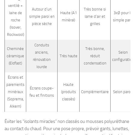
ventilé +
Autour d’un
Très bonne si
laine de
Haute (A1
3xØ pour le
simple paroi en
lame d’air et
roche
minéral)
simple paroi
pièce sèche
grilles
(Isover,
Rockwool)
Conduits
Cheminée
Très bonne,
anciens,
Selon
céramique
Très haute
réduit
rénovation
configuration
(Eldfast)
condensation
lourde
Écrans et
parements
Haute
Écrans coupe-
minéraux
(produits
Complémentaire
Selon parois
feu et finitions
(Soprema,
classés)
Alkern)
Éviter les “isolants miracles” non classés ou mousses polyuréthane
au contact du chaud. Pour une pose propre, prévoir gants, lunettes,