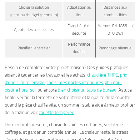
Choisir la solution
Adaptation au
Distances aux
(principal/budget/premium)
lieu
combustibles
Étanchéité et
Normes EN 1856-1 /
Ajouter les accessoires
sécurité
DTU 24.1
Performance
Planifier l’entretien
Ramonage biannuel
durable
Besoin de compléter votre projet maison? Des guides pratiques
aident à cadencer les travaux et les achats:
chaudière THPE
,
prix
d’une clim réversible
,
choisir des portes intérieures
,
abri pour
piscine hors-sol
, ou encore
bien choisir un tapis de bureau
. Astuce
finale: vérifier la fermeté de votre literie et la qualité de la couette
quand la pièce chauffe vite; un sommeil stable aide à mieux profiter
de la chaleur, voir
couette tempérée
.
Dernier mot: mesurer, choisir des pièces certifiées, ventiler le
coffrage, et garder un contrôle annuel. La chaleur reste, le stress
s’en va. Et vous, vous préférez la sécurité “plug-and-play” du