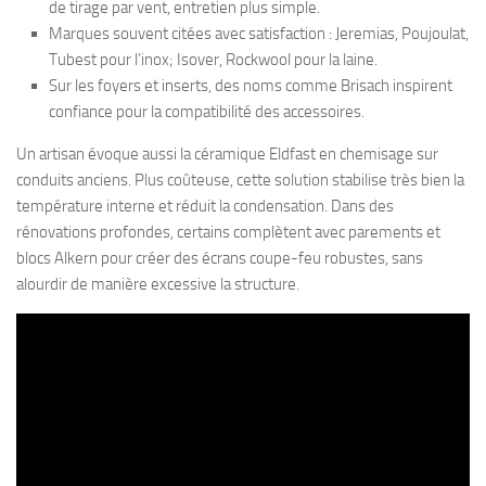
de tirage par vent, entretien plus simple.
Marques souvent citées avec satisfaction : Jeremias, Poujoulat,
Tubest pour l’inox; Isover, Rockwool pour la laine.
Sur les foyers et inserts, des noms comme Brisach inspirent
confiance pour la compatibilité des accessoires.
Un artisan évoque aussi la céramique Eldfast en chemisage sur
conduits anciens. Plus coûteuse, cette solution stabilise très bien la
température interne et réduit la condensation. Dans des
rénovations profondes, certains complètent avec parements et
blocs Alkern pour créer des écrans coupe-feu robustes, sans
alourdir de manière excessive la structure.