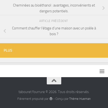
Cheminées au bioéthanol : avantages, inconvénients et
dangers potentiels.
ARTICLE PRÉCÉDENT
Comment chauffer l’étage d’une maison avec un poêle à
bois ?
PLUS
tabouret fourrure © 2026. Tous droits réservés.
Fièrement propulsé par
- Conçu par
Thème Hueman