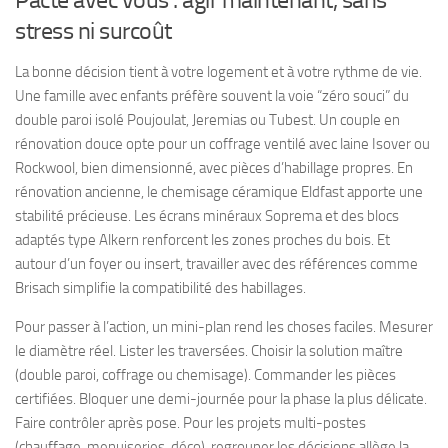
stress ni surcoût
La bonne décision tient à votre logement et à votre rythme de vie.
Une famille avec enfants préfère souvent la voie “zéro souci” du
double paroi isolé Poujoulat, Jeremias ou Tubest. Un couple en
rénovation douce opte pour un coffrage ventilé avec laine Isover ou
Rockwool, bien dimensionné, avec pièces d’habillage propres. En
rénovation ancienne, le chemisage céramique Eldfast apporte une
stabilité précieuse. Les écrans minéraux Soprema et des blocs
adaptés type Alkern renforcent les zones proches du bois. Et
autour d’un foyer ou insert, travailler avec des références comme
Brisach simplifie la compatibilité des habillages.
Pour passer à l’action, un mini-plan rend les choses faciles. Mesurer
le diamètre réel. Lister les traversées. Choisir la solution maître
(double paroi, coffrage ou chemisage). Commander les pièces
certifiées. Bloquer une demi-journée pour la phase la plus délicate.
Faire contrôler après pose. Pour les projets multi-postes
(chauffage, menuiseries, déco), regrouper les décisions allège la