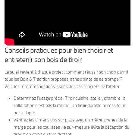
Conseils pratiques pour bien choisir et
entretenir son bois de tiroir
Le sujet revient à chaque projet : comment réussir son choix parmi
tous les Bois & Tradition proposés, sans crainte de se tromper?
Voici les recommandations issues des cas concrets de l’atelier.
Déterminez l’usage précis : Tiroir cuisine, atelier, chambre, la
sollicitation n’est pas la même. Un tiroir durable nécessite un
bois adapté.
Vérifiez les dimensions sur place avec un mètre, prenez de la
marge pour les coulisses : le sur-mesure évite la déception du
tiroir trop étroit ou trop flottant.