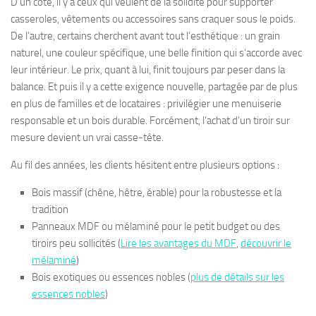
D’un côté, il y a ceux qui veulent de la solidité pour supporter
casseroles, vêtements ou accessoires sans craquer sous le poids.
De l’autre, certains cherchent avant tout l’esthétique : un grain
naturel, une couleur spécifique, une belle finition qui s’accorde avec
leur intérieur. Le prix, quant à lui, finit toujours par peser dans la
balance. Et puis il y a cette exigence nouvelle, partagée par de plus
en plus de familles et de locataires : privilégier une menuiserie
responsable et un bois durable. Forcément, l’achat d’un tiroir sur
mesure devient un vrai casse-tête.
Au fil des années, les clients hésitent entre plusieurs options :
Bois massif (chêne, hêtre, érable) pour la robustesse et la
tradition
Panneaux MDF ou mélaminé pour le petit budget ou des
tiroirs peu sollicités (
Lire les avantages du MDF
,
découvrir le
mélaminé
)
Bois exotiques ou essences nobles (
plus de détails sur les
essences nobles
)