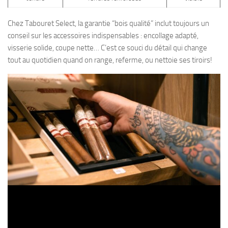
Chez Tabouret Select, la garantie “bois qualité” inclut toujours un
conseil sur les accessoires indispensables : encollage adapté,
visserie solide, coupe nette… C’est ce souci du détail qui change
tout au quotidien quand on range, referme, ou nettoie ses tiroirs!