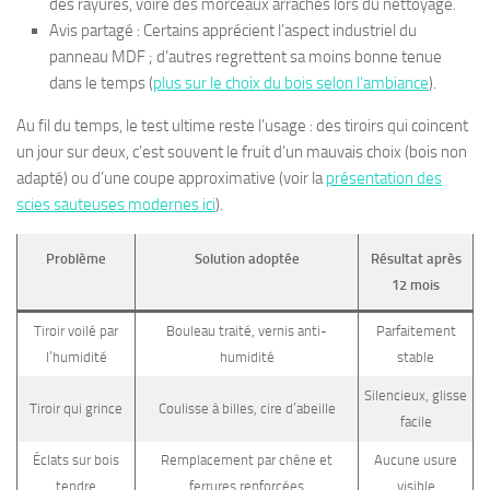
des rayures, voire des morceaux arrachés lors du nettoyage.
Avis partagé : Certains apprécient l’aspect industriel du
panneau MDF ; d’autres regrettent sa moins bonne tenue
dans le temps (
plus sur le choix du bois selon l’ambiance
).
Au fil du temps, le test ultime reste l’usage : des tiroirs qui coincent
un jour sur deux, c’est souvent le fruit d’un mauvais choix (bois non
adapté) ou d’une coupe approximative (voir la
présentation des
scies sauteuses modernes ici
).
Problème
Solution adoptée
Résultat après
12 mois
Tiroir voilé par
Bouleau traité, vernis anti-
Parfaitement
l’humidité
humidité
stable
Silencieux, glisse
Tiroir qui grince
Coulisse à billes, cire d’abeille
facile
Éclats sur bois
Remplacement par chêne et
Aucune usure
tendre
ferrures renforcées
visible