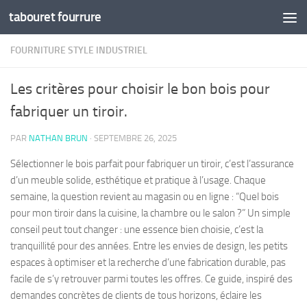
tabouret fourrure
Skip to content
FOURNITURE STYLE INDUSTRIEL
Les critères pour choisir le bon bois pour
fabriquer un tiroir.
PAR
NATHAN BRUN
·
SEPTEMBRE 26, 2025
Sélectionner le bois parfait pour fabriquer un tiroir, c’est l’assurance
d’un meuble solide, esthétique et pratique à l’usage. Chaque
semaine, la question revient au magasin ou en ligne : “Quel bois
pour mon tiroir dans la cuisine, la chambre ou le salon ?” Un simple
conseil peut tout changer : une essence bien choisie, c’est la
tranquillité pour des années. Entre les envies de design, les petits
espaces à optimiser et la recherche d’une fabrication durable, pas
facile de s’y retrouver parmi toutes les offres. Ce guide, inspiré des
demandes concrètes de clients de tous horizons, éclaire les