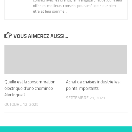
contact avec les clients, je m’engage chaque jour à leur
offrir les meilleurs conseils pour améliorer leur bien-
être et leur sommeil.
VOUS AIMEREZ AUSSI...
Quelle est la consommation
Achat de chaises industrielles:
électrique d’une cheminée
points importants
électrique ?
SEPTEMBRE 21, 2021
OCTOBRE 12, 2025