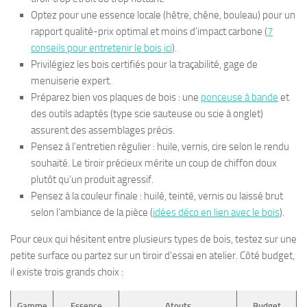
Optez pour une essence locale (hêtre, chêne, bouleau) pour un
rapport qualité-prix optimal et moins d’impact carbone (
7
conseils pour entretenir le bois ici
).
Privilégiez les bois certifiés pour la traçabilité, gage de
menuiserie expert.
Préparez bien vos plaques de bois : une
ponceuse à bande
et
des outils adaptés (type scie sauteuse ou scie à onglet)
assurent des assemblages précis.
Pensez à l’entretien régulier : huile, vernis, cire selon le rendu
souhaité. Le tiroir précieux mérite un coup de chiffon doux
plutôt qu’un produit agressif.
Pensez à la couleur finale : huilé, teinté, vernis ou laissé brut
selon l’ambiance de la pièce (
idées déco en lien avec le bois
).
Pour ceux qui hésitent entre plusieurs types de bois, testez sur une
petite surface ou partez sur un tiroir d’essai en atelier. Côté budget,
il existe trois grands choix :
Gamme
Essence
Atouts
Budget